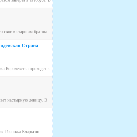
зом заперта в автобусе. В
 со своим старшим братом
лодейская Страна
ка Королевства проходят в
чает настырную девицу. В
ов. Госпожа Кларксон