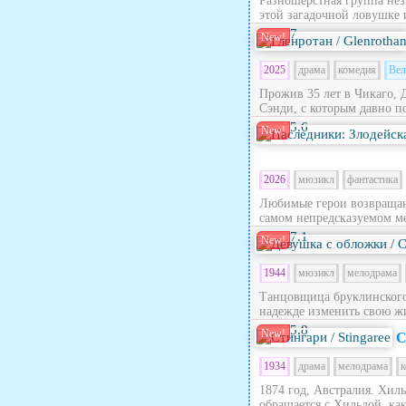
Разношерстная группа нез
этой загадочной ловушке 
7
New!
2025
драма
комедия
Вел
Прожив 35 лет в Чикаго, 
Сэнди, с которым давно по
5.6
New!
2026
мюзикл
фантастика
Любимые герои возвращают
самом непредсказуемом ме
7.1
New!
1944
мюзикл
мелодрама
Танцовщица бруклинского 
надежде изменить свою жи
5.8
New!
С
1934
драма
мелодрама
к
1874 год, Австралия. Хил
обращается с Хильдой, как 