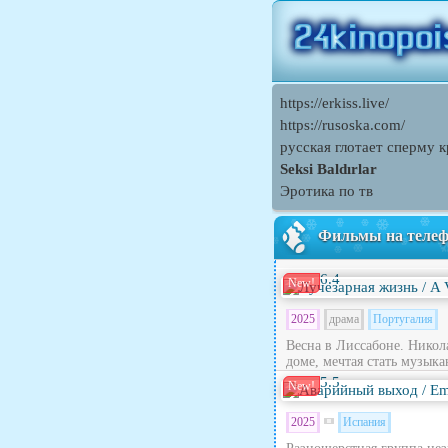
https://erkiss.live/
https://rusoska.com/
русская глотает сперму 
Seksi Baldırlar
Эротика по тв
Фильмы на теле
6.4
New!
2025
драма
Португалия
Весна в Лиссабоне. Никола
доме, мечтая стать музыка
5.5
New!
2025
Испания