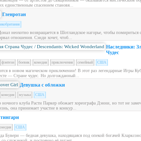
накомцев — от артистов до священников — оказывается мистическим обра
их единственным спасением становя...
Гленротан
икобритания
Донал неохотно возвращается в Шотландское нагорье, чтобы помириться
рвал отношения. Сэнди хочет, чтоб...
Наследники: З
Чудес
фэнтези
боевик
комедия
приключения
семейный
США
ся в новом магическом приключении! В этот раз легендарные Игры Куб
сте — Стране чудес. Но долгожданный...
Девушка с обложки
комедия
музыка
США
ночного клуба Расти Паркер обожает хореографа Дэнни, но тот не заме
знь, она принимает участие в конкур...
тингари
омедия
США
ьда Бувери — бедная девушка, находящаяся под опекой богачей Кларксон
со служанкой, и постоянно её ругает....