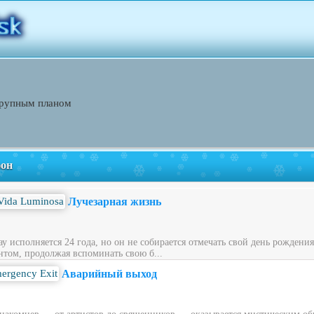
крупным планом
фон
Лучезарная жизнь
у исполняется 24 года, но он не собирается отмечать свой день рождени
нтом, продолжая вспоминать свою б...
Аварийный выход