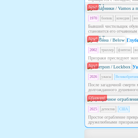
7.1
New!
1970
боевик
комедия
ве
Бывший чистильщик обуви
становится его отчаянным
6.7
New!
Глуб
2002
триллер
фэнтези
в
Призраки преследуют эки
New!
Уи
2026
ужасы
Великобритан
После загадочной смерти 
долгожданного душевного п
Обновлен!
2025
детектив
США
Простое ограбление превра
дружелюбными призраками