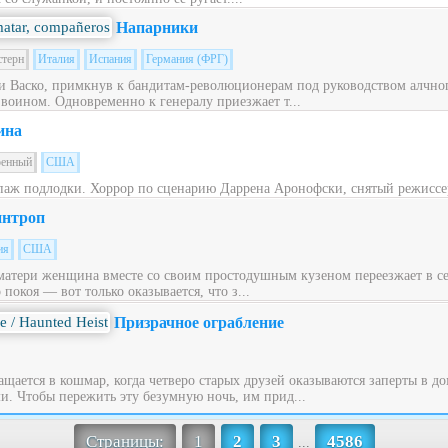
Напарники
стерн
Италия
Испания
Германия (ФРГ)
 Васко, примкнув к бандитам-революционерам под руководством алчног
 воином. Одновременно к генералу приезжает т...
ина
оенный
США
паж подлодки. Хоррор по сценарию Даррена Аронофски, снятый режиссе
нтроп
ия
США
матери женщина вместе со своим простодушным кузеном переезжает в с
окоя — вот только оказывается, что з...
Призрачное ограбление
щается в кошмар, когда четверо старых друзей оказываются заперты в до
. Чтобы пережить эту безумную ночь, им прид...
Страницы:
1
2
3
4586
...