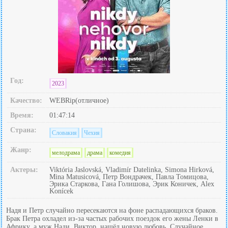
Год:
2023
Качество:
WEBRip(отличное)
Время:
01:47:14
Страна:
Словакия
Чехия
Жанр:
мелодрама
драма
комедия
Актеры:
Viktória Jaslovská, Vladimír Datelinka, Simona Hirková,
Mina Matusicová, Петр Вондрачек, Павла Томицова,
Эрика Старкова, Гана Голишова, Эрик Коничек, Alex
Konícek
Надя и Петр случайно пересекаются на фоне распадающихся браков.
Брак Петра охладел из-за частых рабочих поездок его жены Ленки в
Африку, а муж Нади, Виктор, нашёл новую любовь. Случайное