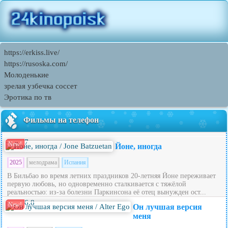
https://erkiss.live/
https://rusoska.com/
Молоденькие
зрелая узбечка соссет
Эротика по тв
Фильмы на телефон
7
New!
Йоне, иногда
2025
мелодрама
Испания
В Бильбао во время летних праздников 20‑летняя Йоне переживает
первую любовь, но одновременно сталкивается с тяжёлой
реальностью: из‑за болезни Паркинсона её отец вынужден ост...
6.8
New!
Он лучшая версия
меня