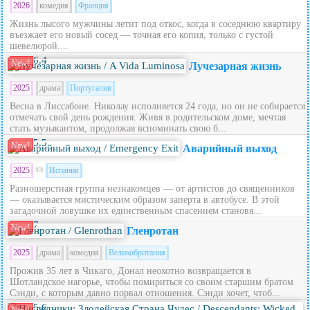
2026
комедия
Франция
Жизнь лысого мужчины летит под откос, когда в соседнюю квартиру
въезжает его новый сосед — точная его копия, только с густой
шевелюрой....
6.4
New!
Лучезарная жизнь
2025
драма
Португалия
Весна в Лиссабоне. Николау исполняется 24 года, но он не собирается
отмечать свой день рождения. Живя в родительском доме, мечтая
стать музыкантом, продолжая вспоминать свою б...
5.5
New!
Аварийный выход
2025
Испания
Разношерстная группа незнакомцев — от артистов до священников
— оказывается мистическим образом заперта в автобусе. В этой
загадочной ловушке их единственным спасением становя...
7
New!
Гленротан
2025
драма
комедия
Великобритания
Прожив 35 лет в Чикаго, Донал неохотно возвращается в
Шотландское нагорье, чтобы помириться со своим старшим братом
Сэнди, с которым давно порвал отношения. Сэнди хочет, чтоб...
5.6