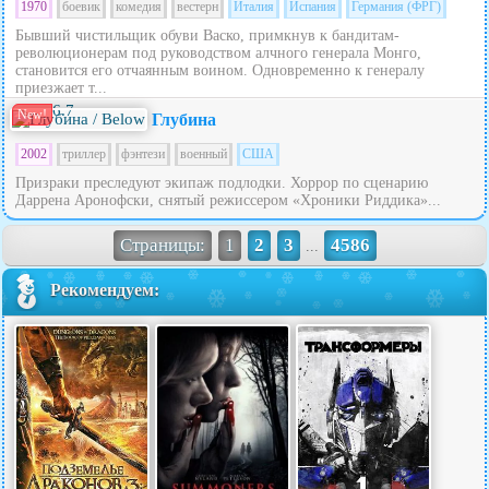
1970
боевик
комедия
вестерн
Италия
Испания
Германия (ФРГ)
Бывший чистильщик обуви Васко, примкнув к бандитам-
революционерам под руководством алчного генерала Монго,
становится его отчаянным воином. Одновременно к генералу
приезжает т...
6.7
New!
Глубина
2002
триллер
фэнтези
военный
США
Призраки преследуют экипаж подлодки. Хоррор по сценарию
Даррена Аронофски, снятый режиссером «Хроники Риддика»...
Страницы:
1
2
3
4586
...
Рекомендуем: