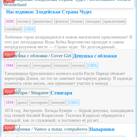
New!
Наследники: Злодейская Страна Чудес
2026
мюзикл
фантастика
фэнтези
боевик
комедия
приключения
семейный
США
Любимые герои возвращаются в новом магическом приключении! В
этот раз легендарные Игры Кубка Королевства проходят в самом
непредсказуемом месте — Стране чудес. Но долгожданный...
7.1
New!
Девушка с обложки
1944
мюзикл
мелодрама
комедия
музыка
США
Танцовщица бруклинского ночного клуба Расти Паркер обожает
хореографа Дэнни, но тот не замечает настырную девицу. В надежде
изменить свою жизнь, она принимает участие в конкур...
5.8
New!
Стингари
1934
драма
мелодрама
комедия
США
1874 год, Австралия. Хильда Бувери — бедная девушка, находящаяся
под опекой богачей Кларксонов. Госпожа Кларксон обращается с
Хильдой, как со служанкой, и постоянно её ругает....
7.1
New!
Напарники