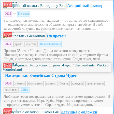
5.5
New!
Аварийный выход
2025
Испания
Разношерстная группа незнакомцев — от артистов до священников
— оказывается мистическим образом заперта в автобусе. В этой
загадочной ловушке их единственным спасением становя...
7
New!
Гленротан
2025
драма
комедия
Великобритания
Прожив 35 лет в Чикаго, Донал неохотно возвращается в
Шотландское нагорье, чтобы помириться со своим старшим братом
Сэнди, с которым давно порвал отношения. Сэнди хочет, чтоб...
5.6
New!
Наследники: Злодейская Страна Чудес
2026
мюзикл
фантастика
фэнтези
боевик
комедия
приключения
семейный
США
Любимые герои возвращаются в новом магическом приключении! В
этот раз легендарные Игры Кубка Королевства проходят в самом
непредсказуемом месте — Стране чудес. Но долгожданный...
7.1
New!
Девушка с обложки