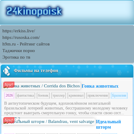
https://erkiss.live/
https://rusoska.com/
h9m.ru - Рейтинг сайтов
Таджички порно
Эротика по тв
Фильмы на телефон
New!
Гонка животных
2026
фантастика
боевик
триллер
криминал
приключения
Бразилия
В антиутопическом будущем, вдохновлённом нелегальной
бразильской лотереей животных, бесстрашному молодому человеку
предстоит выиграть смертельную гонку, чтобы спасти свою сест...
7.2
New!
Идеальный
шторм