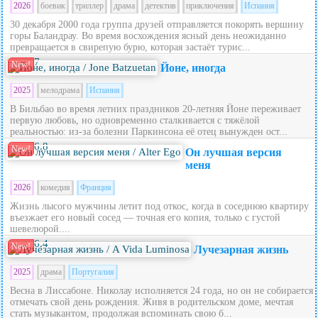
2026
боевик
триллер
драма
детектив
приключения
Испания
30 декабря 2000 года группа друзей отправляется покорять вершину
горы Баландрау. Во время восхождения ясный день неожиданно
превращается в свирепую бурю, которая застаёт турис...
7
New!
Йоне, иногда
2025
мелодрама
Испания
В Бильбао во время летних праздников 20‑летняя Йоне переживает
первую любовь, но одновременно сталкивается с тяжёлой
реальностью: из‑за болезни Паркинсона её отец вынужден ост...
6.8
New!
Он лучшая версия
меня
2026
комедия
Франция
Жизнь лысого мужчины летит под откос, когда в соседнюю квартиру
въезжает его новый сосед — точная его копия, только с густой
шевелюрой....
6.4
New!
Лучезарная жизнь
2025
драма
Португалия
Весна в Лиссабоне. Николау исполняется 24 года, но он не собирается
отмечать свой день рождения. Живя в родительском доме, мечтая
стать музыкантом, продолжая вспоминать свою б...