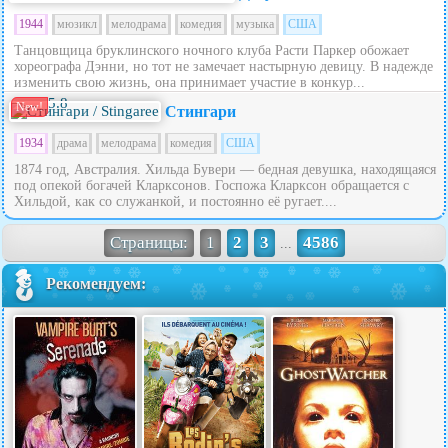
1944
мюзикл
мелодрама
комедия
музыка
США
Танцовщица бруклинского ночного клуба Расти Паркер обожает
хореографа Дэнни, но тот не замечает настырную девицу. В надежде
изменить свою жизнь, она принимает участие в конкур...
5.8
New!
Стингари
1934
драма
мелодрама
комедия
США
1874 год, Австралия. Хильда Бувери — бедная девушка, находящаяся
под опекой богачей Кларксонов. Госпожа Кларксон обращается с
Хильдой, как со служанкой, и постоянно её ругает....
Страницы:
1
2
3
4586
...
Рекомендуем: