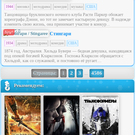
1944
мюзикл
мелодрама
комедия
музыка
США
Танцовщица бруклинского ночного клуба Расти Паркер обожает
хореографа Дэнни, но тот не замечает настырную девицу. В надежде
изменить свою жизнь, она принимает участие в конкур...
5.8
New!
Стингари
1934
драма
мелодрама
комедия
США
1874 год, Австралия. Хильда Бувери — бедная девушка, находящаяся
под опекой богачей Кларксонов. Госпожа Кларксон обращается с
Хильдой, как со служанкой, и постоянно её ругает....
Страницы:
1
2
3
4586
...
Рекомендуем: