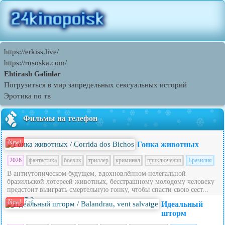
https://erkiss.live/
https://rusoska.com/
Ehtiraslı Gəlinlər
Погрузиться в мир запредельных сексуальных историй
Эротика по тв
Фильмы на телефон
New!
Гонка животных
2026
фантастика
боевик
триллер
криминал
приключения
Бразилия
В антиутопическом будущем, вдохновлённом нелегальной
бразильской лотереей животных, бесстрашному молодому человеку
предстоит выиграть смертельную гонку, чтобы спасти свою сест...
7.2
New!
Идеальный
шторм