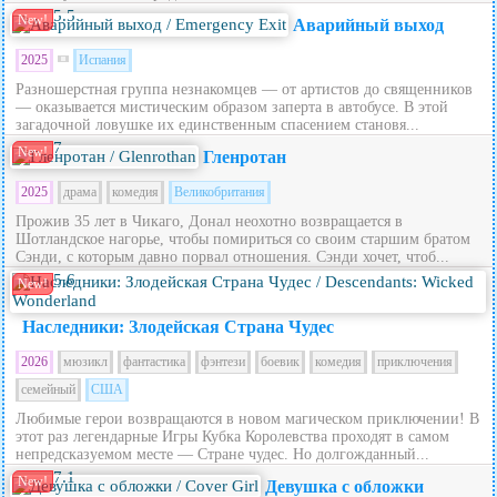
5.5
New!
Аварийный выход
2025
Испания
Разношерстная группа незнакомцев — от артистов до священников
— оказывается мистическим образом заперта в автобусе. В этой
загадочной ловушке их единственным спасением становя...
7
New!
Гленротан
2025
драма
комедия
Великобритания
Прожив 35 лет в Чикаго, Донал неохотно возвращается в
Шотландское нагорье, чтобы помириться со своим старшим братом
Сэнди, с которым давно порвал отношения. Сэнди хочет, чтоб...
5.6
New!
Наследники: Злодейская Страна Чудес
2026
мюзикл
фантастика
фэнтези
боевик
комедия
приключения
семейный
США
Любимые герои возвращаются в новом магическом приключении! В
этот раз легендарные Игры Кубка Королевства проходят в самом
непредсказуемом месте — Стране чудес. Но долгожданный...
7.1
New!
Девушка с обложки