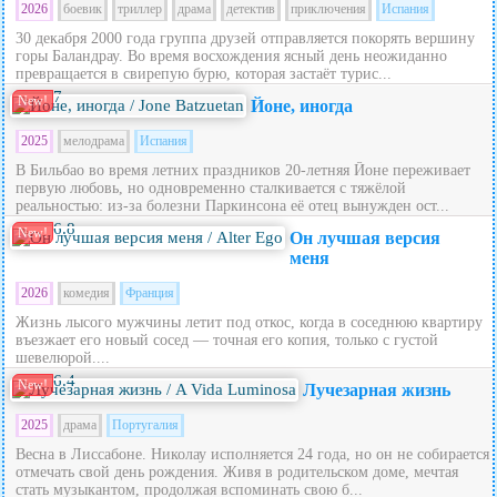
2026
боевик
триллер
драма
детектив
приключения
Испания
30 декабря 2000 года группа друзей отправляется покорять вершину
горы Баландрау. Во время восхождения ясный день неожиданно
превращается в свирепую бурю, которая застаёт турис...
7
New!
Йоне, иногда
2025
мелодрама
Испания
В Бильбао во время летних праздников 20‑летняя Йоне переживает
первую любовь, но одновременно сталкивается с тяжёлой
реальностью: из‑за болезни Паркинсона её отец вынужден ост...
6.8
New!
Он лучшая версия
меня
2026
комедия
Франция
Жизнь лысого мужчины летит под откос, когда в соседнюю квартиру
въезжает его новый сосед — точная его копия, только с густой
шевелюрой....
6.4
New!
Лучезарная жизнь
2025
драма
Португалия
Весна в Лиссабоне. Николау исполняется 24 года, но он не собирается
отмечать свой день рождения. Живя в родительском доме, мечтая
стать музыкантом, продолжая вспоминать свою б...