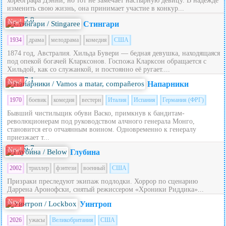
хореографа Дэнни, но тот не замечает настырную девицу. В надежде
изменить свою жизнь, она принимает участие в конкур...
5.8
New!
Стингари
1934
драма
мелодрама
комедия
США
1874 год, Австралия. Хильда Бувери — бедная девушка, находящаяся
под опекой богачей Кларксонов. Госпожа Кларксон обращается с
Хильдой, как со служанкой, и постоянно её ругает....
7.1
New!
Напарники
1970
боевик
комедия
вестерн
Италия
Испания
Германия (ФРГ)
Бывший чистильщик обуви Васко, примкнув к бандитам-
революционерам под руководством алчного генерала Монго,
становится его отчаянным воином. Одновременно к генералу
приезжает т...
6.7
New!
Глубина
2002
триллер
фэнтези
военный
США
Призраки преследуют экипаж подлодки. Хоррор по сценарию
Даррена Аронофски, снятый режиссером «Хроники Риддика»...
New!
Уинтроп
2026
ужасы
Великобритания
США