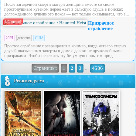
После загадочной смерти матери женщина вместе со своим
простодушным кузеном переезжает в сельскую глушь в поисках
долгожданного душевного покоя — вот только оказывается, что з...
Обновлен!
Призрачное
ограбление
2025
детектив
США
Простое ограбление превращается в кошмар, когда четверо старых
друзей оказываются заперты в доме с далеко не дружелюбными
призраками. Чтобы пережить эту безумную ночь, им прид...
Страницы:
1
2
3
4586
...
Рекомендуем: