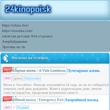
https://erkiss.live/
https://rusoska.com/
сисястая русская тётя отдалась
Азербайджанки
Эротика по тв
Фильмы на телефон
6.4
New!
Лучезарная жизнь
2025
драма
Португалия
Весна в Лиссабоне. Николау исполняется 24 года, но он не собирается
отмечать свой день рождения. Живя в родительском доме, мечтая
стать музыкантом, продолжая вспоминать свою б...
5.5
New!
Аварийный выход
2025
Испания