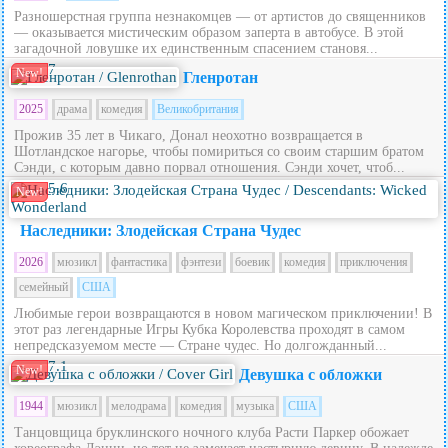
Разношерстная группа незнакомцев — от артистов до священников
— оказывается мистическим образом заперта в автобусе. В этой
загадочной ловушке их единственным спасением становя...
7
New!
Гленротан
2025
драма
комедия
Великобритания
Прожив 35 лет в Чикаго, Донал неохотно возвращается в
Шотландское нагорье, чтобы помириться со своим старшим братом
Сэнди, с которым давно порвал отношения. Сэнди хочет, чтоб...
5.6
New!
Наследники: Злодейская Страна Чудес
2026
мюзикл
фантастика
фэнтези
боевик
комедия
приключения
семейный
США
Любимые герои возвращаются в новом магическом приключении! В
этот раз легендарные Игры Кубка Королевства проходят в самом
непредсказуемом месте — Стране чудес. Но долгожданный...
7.1
New!
Девушка с обложки
1944
мюзикл
мелодрама
комедия
музыка
США
Танцовщица бруклинского ночного клуба Расти Паркер обожает