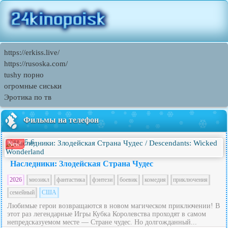
https://erkiss.live/
https://rusoska.com/
tushy порно
огромные сиськи
Эротика по тв
Фильмы на телефон
5.6
New!
Наследники: Злодейская Страна Чудес
2026
мюзикл
фантастика
фэнтези
боевик
комедия
приключения
семейный
США
Любимые герои возвращаются в новом магическом приключении! В
этот раз легендарные Игры Кубка Королевства проходят в самом
непредсказуемом месте — Стране чудес. Но долгожданный...