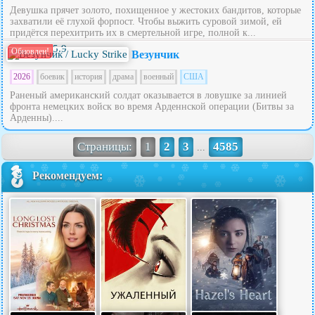
Девушка прячет золото, похищенное у жестоких бандитов, которые
захватили её глухой форпост. Чтобы выжить суровой зимой, ей
придётся перехитрить их в смертельной игре, полной к...
5.9
Обновлен!
Везунчик
2026
боевик
история
драма
военный
США
Раненый американский солдат оказывается в ловушке за линией
фронта немецких войск во время Арденнской операции (Битвы за
Арденны)....
Страницы:
1
2
3
4585
...
Рекомендуем: