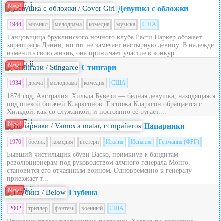
7.1
New!
Девушка с обложки
1944
мюзикл
мелодрама
комедия
музыка
США
Танцовщица бруклинского ночного клуба Расти Паркер обожает
хореографа Дэнни, но тот не замечает настырную девицу. В надежде
изменить свою жизнь, она принимает участие в конкур...
5.8
New!
Стингари
1934
драма
мелодрама
комедия
США
1874 год, Австралия. Хильда Бувери — бедная девушка, находящаяся
под опекой богачей Кларксонов. Госпожа Кларксон обращается с
Хильдой, как со служанкой, и постоянно её ругает....
7.1
New!
Напарники
1970
боевик
комедия
вестерн
Италия
Испания
Германия (ФРГ)
Бывший чистильщик обуви Васко, примкнув к бандитам-
революционерам под руководством алчного генерала Монго,
становится его отчаянным воином. Одновременно к генералу
приезжает т...
6.7
New!
Глубина
2002
триллер
фэнтези
военный
США