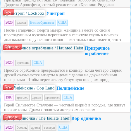
Призраки преследуют экипаж подлодки. Хоррор по сценарию
Даррена Аронофски, снятый режиссером «Хроники Риддика»...
New!
Уинтроп
2026
ужасы
Великобритания
США
После загадочной смерти матери женщина вместе со своим
простодушным кузеном переезжает в сельскую глушь в поисках
долгожданного душевного покоя — вот только оказывается, что з...
Обновлен!
Призрачное
ограбление
2025
детектив
США
Простое ограбление превращается в кошмар, когда четверо старых
друзей оказываются заперты в доме с далеко не дружелюбными
призраками. Чтобы пережить эту безумную ночь, им прид...
6.9
New!
Полицейские
1997
триллер
драма
криминал
США
Герой Сильвестра Сталлоне — честный шериф в городке, где живут
плохие копы. Драма с золотым актерским составом...
Обновлен!
Вор-одиночка
2026
боевик
драма
вестерн
США