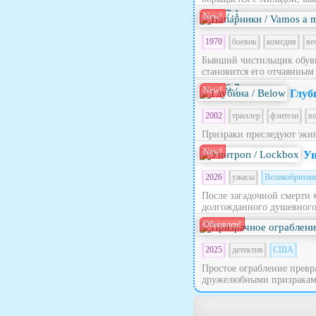
7.1
New!
1970
боевик
комедия
ве
Бывший чистильщик обуви
становится его отчаянным
6.7
New!
Глуб
2002
триллер
фэнтези
в
Призраки преследуют эки
New!
Уи
2026
ужасы
Великобритан
После загадочной смерти 
долгожданного душевного п
Обновлен!
2025
детектив
США
Простое ограбление превра
дружелюбными призраками