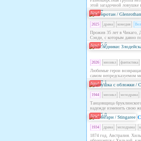
Разношерстная группа нез
этой загадочной ловушке 
7
New!
2025
драма
комедия
Вел
Прожив 35 лет в Чикаго, 
Сэнди, с которым давно по
5.6
New!
2026
мюзикл
фантастика
Любимые герои возвращают
самом непредсказуемом ме
7.1
New!
1944
мюзикл
мелодрама
Танцовщица бруклинского 
надежде изменить свою жи
5.8
New!
С
1934
драма
мелодрама
к
1874 год, Австралия. Хил
обращается с Хильдой, как 