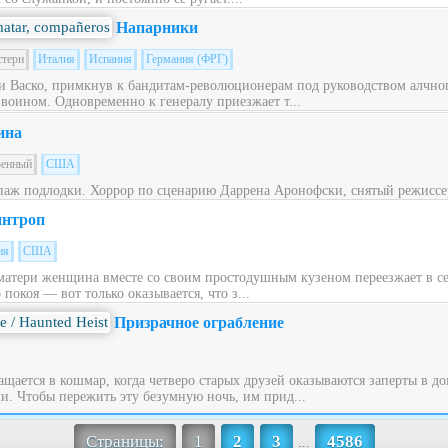
Напарники
стерн
Италия
Испания
Германия (ФРГ)
 Васко, примкнув к бандитам-революционерам под руководством алчног
 воином. Одновременно к генералу приезжает т...
ина
оенный
США
паж подлодки. Хоррор по сценарию Даррена Аронофски, снятый режиссе
нтроп
ия
США
матери женщина вместе со своим простодушным кузеном переезжает в с
окоя — вот только оказывается, что з...
Призрачное ограбление
щается в кошмар, когда четверо старых друзей оказываются заперты в до
. Чтобы пережить эту безумную ночь, им прид...
Страницы:
1
2
3
4586
...