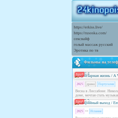
https://erkiss.live/
https://rusoska.com/
сексвайф
голый массаж русский
Эротика по тв
Фильмы на теле
6.4
New!
2025
драма
Португалия
Весна в Лиссабоне. Никола
доме, мечтая стать музыка
5.5
New!
2025
Испания