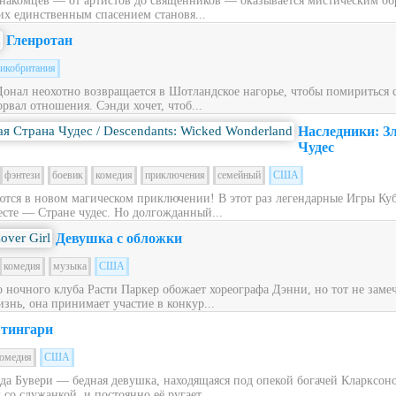
накомцев — от артистов до священников — оказывается мистическим обра
их единственным спасением становя...
Гленротан
икобритания
Донал неохотно возвращается в Шотландское нагорье, чтобы помириться
рвал отношения. Сэнди хочет, чтоб...
Наследники: З
Чудес
фэнтези
боевик
комедия
приключения
семейный
США
ся в новом магическом приключении! В этот раз легендарные Игры Куб
сте — Стране чудес. Но долгожданный...
Девушка с обложки
комедия
музыка
США
ночного клуба Расти Паркер обожает хореографа Дэнни, но тот не заме
знь, она принимает участие в конкур...
тингари
омедия
США
ьда Бувери — бедная девушка, находящаяся под опекой богачей Кларксон
со служанкой, и постоянно её ругает....