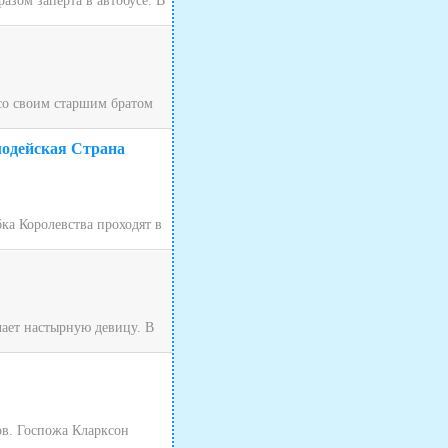
зом заперта в автобусе. В
 со своим старшим братом
лодейская Страна
ка Королевства проходят в
чает настырную девицу. В
ов. Госпожа Кларксон