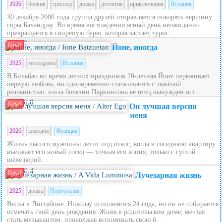
2026
боевик
триллер
драма
детектив
приключения
Испания
30 декабря 2000 года группа друзей отправляется покорять вершину
горы Баландрау. Во время восхождения ясный день неожиданно
превращается в свирепую бурю, которая застаёт турис...
7
New!
Йоне, иногда
2025
мелодрама
Испания
В Бильбао во время летних праздников 20‑летняя Йоне переживает
первую любовь, но одновременно сталкивается с тяжёлой
реальностью: из‑за болезни Паркинсона её отец вынужден ост...
6.8
New!
Он лучшая версия
меня
2026
комедия
Франция
Жизнь лысого мужчины летит под откос, когда в соседнюю квартиру
въезжает его новый сосед — точная его копия, только с густой
шевелюрой....
6.4
New!
Лучезарная жизнь
2025
драма
Португалия
Весна в Лиссабоне. Николау исполняется 24 года, но он не собирается
отмечать свой день рождения. Живя в родительском доме, мечтая
стать музыкантом, продолжая вспоминать свою б...