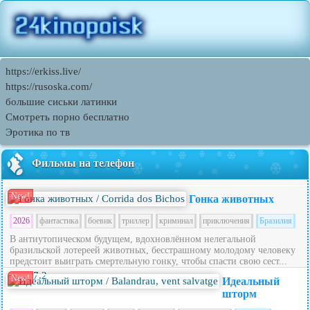
https://erkiss.live/
https://rusoska.com/
большие сиськи латинки
Смотреть порно бесплатно
Эротика по тв
Фильмы на телефон
New!
Гонка животных
2026
фантастика
боевик
триллер
криминал
приключения
Бразилия
В антиутопическом будущем, вдохновлённом нелегальной
бразильской лотереей животных, бесстрашному молодому человеку
предстоит выиграть смертельную гонку, чтобы спасти свою сест...
7.2
New!
Идеальный
шторм