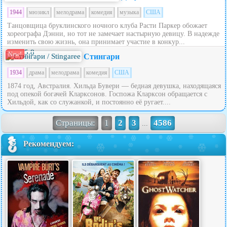
1944
мюзикл
мелодрама
комедия
музыка
США
Танцовщица бруклинского ночного клуба Расти Паркер обожает
хореографа Дэнни, но тот не замечает настырную девицу. В надежде
изменить свою жизнь, она принимает участие в конкур...
5.8
New!
Стингари
1934
драма
мелодрама
комедия
США
1874 год, Австралия. Хильда Бувери — бедная девушка, находящаяся
под опекой богачей Кларксонов. Госпожа Кларксон обращается с
Хильдой, как со служанкой, и постоянно её ругает....
Страницы:
1
2
3
4586
...
Рекомендуем: