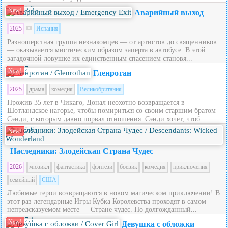
5.5
New!
Аварийный выход
2025
Испания
Разношерстная группа незнакомцев — от артистов до священников
— оказывается мистическим образом заперта в автобусе. В этой
загадочной ловушке их единственным спасением становя...
7
New!
Гленротан
2025
драма
комедия
Великобритания
Прожив 35 лет в Чикаго, Донал неохотно возвращается в
Шотландское нагорье, чтобы помириться со своим старшим братом
Сэнди, с которым давно порвал отношения. Сэнди хочет, чтоб...
5.6
New!
Наследники: Злодейская Страна Чудес
2026
мюзикл
фантастика
фэнтези
боевик
комедия
приключения
семейный
США
Любимые герои возвращаются в новом магическом приключении! В
этот раз легендарные Игры Кубка Королевства проходят в самом
непредсказуемом месте — Стране чудес. Но долгожданный...
7.1
New!
Девушка с обложки