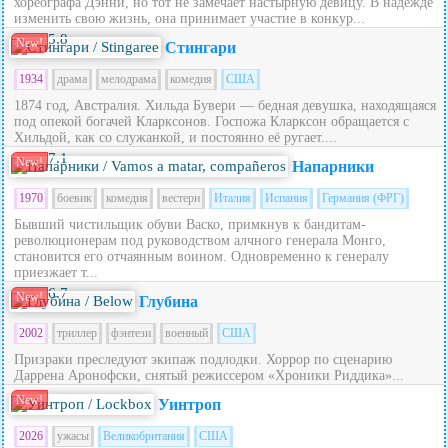
хореографа Дэнни, но тот не замечает настырную девицу. В надежде
изменить свою жизнь, она принимает участие в конкур...
5.8
New!
Стингари
1934
драма
мелодрама
комедия
США
1874 год, Австралия. Хильда Бувери — бедная девушка, находящаяся
под опекой богачей Кларксонов. Госпожа Кларксон обращается с
Хильдой, как со служанкой, и постоянно её ругает....
7.1
New!
Напарники
1970
боевик
комедия
вестерн
Италия
Испания
Германия (ФРГ)
Бывший чистильщик обуви Васко, примкнув к бандитам-
революционерам под руководством алчного генерала Монго,
становится его отчаянным воином. Одновременно к генералу
приезжает т...
6.7
New!
Глубина
2002
триллер
фэнтези
военный
США
Призраки преследуют экипаж подлодки. Хоррор по сценарию
Даррена Аронофски, снятый режиссером «Хроники Риддика»...
New!
Уинтроп
2026
ужасы
Великобритания
США