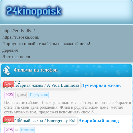
https://erkiss.live/
https://rusoska.com/
Порнушка онлайн с кайфом на каждый день!
деревня
Эротика по тв
Фильмы на телефон
6.4
New!
Лучезарная жизнь
2025
драма
Португалия
Весна в Лиссабоне. Николау исполняется 24 года, но он не собирается
отмечать свой день рождения. Живя в родительском доме, мечтая
стать музыкантом, продолжая вспоминать свою б...
5.5
New!
Аварийный выход
2025
Испания