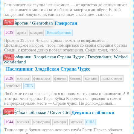
Разношерстная группа незнакомцев — от артистов до священников
— оказывается мистическим образом заперта в автобусе. В этой
загадочной ловушке их единственным спасением становя...
7
New!
Гленротан
2025
драма
комедия
Великобритания
Прожив 35 лет в Чикаго, Донал неохотно возвращается в
Шотландское нагорье, чтобы помириться со своим старшим братом
Сэнди, с которым давно порвал отношения. Сэнди хочет, чтоб...
5.6
New!
Наследники: Злодейская Страна Чудес
2026
мюзикл
фантастика
фэнтези
боевик
комедия
приключения
семейный
США
Любимые герои возвращаются в новом магическом приключении! В
этот раз легендарные Игры Кубка Королевства проходят в самом
непредсказуемом месте — Стране чудес. Но долгожданный...
7.1
New!
Девушка с обложки
1944
мюзикл
мелодрама
комедия
музыка
США
Танцовщица бруклинского ночного клуба Расти Паркер обожает