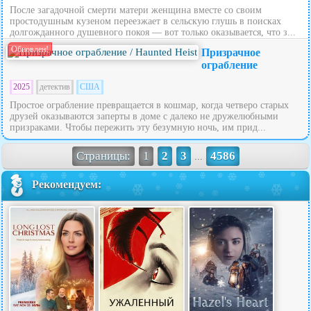
После загадочной смерти матери женщина вместе со своим
простодушным кузеном переезжает в сельскую глушь в поисках
долгожданного душевного покоя — вот только оказывается, что з...
Обновлен!
Призрачное
ограбление
2025
детектив
США
Простое ограбление превращается в кошмар, когда четверо старых
друзей оказываются заперты в доме с далеко не дружелюбными
призраками. Чтобы пережить эту безумную ночь, им прид...
Страницы:
1
2
3
4586
...
Рекомендуем: