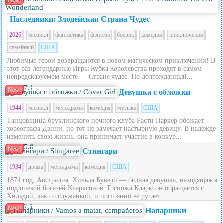
New!
Наследники: Злодейская Страна Чудес
2026
мюзикл
фантастика
фэнтези
боевик
комедия
приключения
семейный
США
Любимые герои возвращаются в новом магическом приключении! В
этот раз легендарные Игры Кубка Королевства проходят в самом
непредсказуемом месте — Стране чудес. Но долгожданный...
7.1
New!
Девушка с обложки
1944
мюзикл
мелодрама
комедия
музыка
США
Танцовщица бруклинского ночного клуба Расти Паркер обожает
хореографа Дэнни, но тот не замечает настырную девицу. В надежде
изменить свою жизнь, она принимает участие в конкур...
5.8
New!
Стингари
1934
драма
мелодрама
комедия
США
1874 год, Австралия. Хильда Бувери — бедная девушка, находящаяся
под опекой богачей Кларксонов. Госпожа Кларксон обращается с
Хильдой, как со служанкой, и постоянно её ругает....
7.1
New!
Напарники