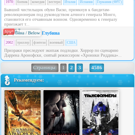
1970
боевик
комедия
вестерн
Италия
Испания
Германия (ФРГ)
Бывший чистильщик обуви Васко, примкнув к бандитам-
революционерам под руководством алчного генерала Монго,
становится его отчаянным воином. Одновременно к генералу
приезжает т...
6.7
New!
Глубина
2002
триллер
фэнтези
военный
США
Призраки преследуют экипаж подлодки. Хоррор по сценарию
Даррена Аронофски, снятый режиссером «Хроники Риддика»...
Страницы:
1
2
3
4586
...
Рекомендуем: