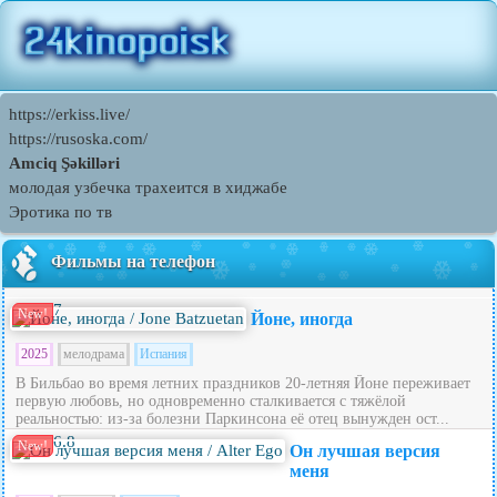
https://erkiss.live/
https://rusoska.com/
Amciq Şəkilləri
молодая узбечка трахеится в хиджабе
Эротика по тв
Фильмы на телефон
7
New!
Йоне, иногда
2025
мелодрама
Испания
В Бильбао во время летних праздников 20‑летняя Йоне переживает
первую любовь, но одновременно сталкивается с тяжёлой
реальностью: из‑за болезни Паркинсона её отец вынужден ост...
6.8
New!
Он лучшая версия
меня