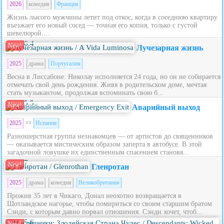
2026
комедия
Франция
Жизнь лысого мужчины летит под откос, когда в соседнюю квартиру
въезжает его новый сосед — точная его копия, только с густой
шевелюрой....
6.4
New!
Лучезарная жизнь
2025
драма
Португалия
Весна в Лиссабоне. Николау исполняется 24 года, но он не собирается
отмечать свой день рождения. Живя в родительском доме, мечтая
стать музыкантом, продолжая вспоминать свою б...
5.5
New!
Аварийный выход
2025
Испания
Разношерстная группа незнакомцев — от артистов до священников
— оказывается мистическим образом заперта в автобусе. В этой
загадочной ловушке их единственным спасением становя...
7
New!
Гленротан
2025
драма
комедия
Великобритания
Прожив 35 лет в Чикаго, Донал неохотно возвращается в
Шотландское нагорье, чтобы помириться со своим старшим братом
Сэнди, с которым давно порвал отношения. Сэнди хочет, чтоб...
5.6