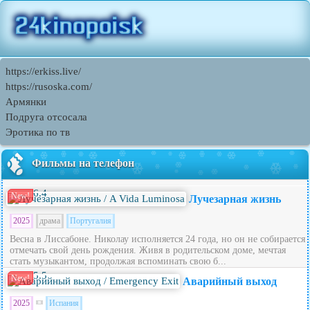
https://erkiss.live/
https://rusoska.com/
Армянки
Подруга отсосала
Эротика по тв
Фильмы на телефон
6.4
New!
Лучезарная жизнь
2025
драма
Португалия
Весна в Лиссабоне. Николау исполняется 24 года, но он не собирается
отмечать свой день рождения. Живя в родительском доме, мечтая
стать музыкантом, продолжая вспоминать свою б...
5.5
New!
Аварийный выход
2025
Испания