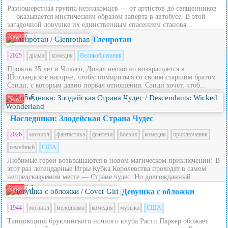
Разношерстная группа незнакомцев — от артистов до священников
— оказывается мистическим образом заперта в автобусе. В этой
загадочной ловушке их единственным спасением становя...
7
New!
Гленротан
2025
драма
комедия
Великобритания
Прожив 35 лет в Чикаго, Донал неохотно возвращается в
Шотландское нагорье, чтобы помириться со своим старшим братом
Сэнди, с которым давно порвал отношения. Сэнди хочет, чтоб...
5.6
New!
Наследники: Злодейская Страна Чудес
2026
мюзикл
фантастика
фэнтези
боевик
комедия
приключения
семейный
США
Любимые герои возвращаются в новом магическом приключении! В
этот раз легендарные Игры Кубка Королевства проходят в самом
непредсказуемом месте — Стране чудес. Но долгожданный...
7.1
New!
Девушка с обложки
1944
мюзикл
мелодрама
комедия
музыка
США
Танцовщица бруклинского ночного клуба Расти Паркер обожает