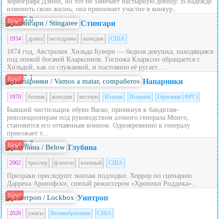
хореографа Дэнни, но тот не замечает настырную девицу. В надежде
изменить свою жизнь, она принимает участие в конкур...
5.8
New!
Стингари
1934
драма
мелодрама
комедия
США
1874 год, Австралия. Хильда Бувери — бедная девушка, находящаяся
под опекой богачей Кларксонов. Госпожа Кларксон обращается с
Хильдой, как со служанкой, и постоянно её ругает....
7.1
New!
Напарники
1970
боевик
комедия
вестерн
Италия
Испания
Германия (ФРГ)
Бывший чистильщик обуви Васко, примкнув к бандитам-
революционерам под руководством алчного генерала Монго,
становится его отчаянным воином. Одновременно к генералу
приезжает т...
6.7
New!
Глубина
2002
триллер
фэнтези
военный
США
Призраки преследуют экипаж подлодки. Хоррор по сценарию
Даррена Аронофски, снятый режиссером «Хроники Риддика»...
New!
Уинтроп
2026
ужасы
Великобритания
США