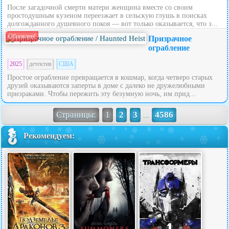
После загадочной смерти матери женщина вместе со своим
простодушным кузеном переезжает в сельскую глушь в поисках
долгожданного душевного покоя — вот только оказывается, что з...
Обновлен!
Призрачное
ограбление
2025
детектив
США
Простое ограбление превращается в кошмар, когда четверо старых
друзей оказываются заперты в доме с далеко не дружелюбными
призраками. Чтобы пережить эту безумную ночь, им прид...
Страницы:
1
2
3
4586
...
Рекомендуем: