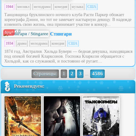
1944
мюзикл
мелодрама
комедия
музыка
США
Танцовщица бруклинского ночного клуба Расти Паркер обожает
хореографа Дэнни, но тот не замечает настырную девицу. В надежде
изменить свою жизнь, она принимает участие в конкур...
5.8
New!
Стингари
1934
драма
мелодрама
комедия
США
1874 год, Австралия. Хильда Бувери — бедная девушка, находящаяся
под опекой богачей Кларксонов. Госпожа Кларксон обращается с
Хильдой, как со служанкой, и постоянно её ругает....
Страницы:
1
2
3
4586
...
Рекомендуем: