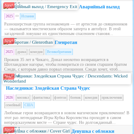
5.5
New!
Аварийный выход
2025
Испания
Разношерстная группа незнакомцев — от артистов до священников
— оказывается мистическим образом заперта в автобусе. В этой
загадочной ловушке их единственным спасением становя...
7
New!
Гленротан
2025
драма
комедия
Великобритания
Прожив 35 лет в Чикаго, Донал неохотно возвращается в
Шотландское нагорье, чтобы помириться со своим старшим братом
Сэнди, с которым давно порвал отношения. Сэнди хочет, чтоб...
5.6
New!
Наследники: Злодейская Страна Чудес
2026
мюзикл
фантастика
фэнтези
боевик
комедия
приключения
семейный
США
Любимые герои возвращаются в новом магическом приключении! В
этот раз легендарные Игры Кубка Королевства проходят в самом
непредсказуемом месте — Стране чудес. Но долгожданный...
7.1
New!
Девушка с обложки