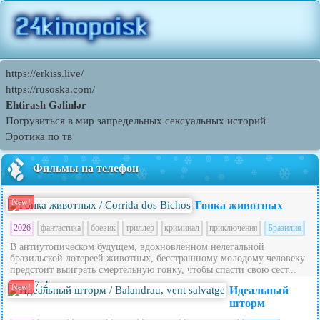
https://erkiss.live/
https://rusoska.com/
Ehtiraslı Gəlinlər
Погрузиться в мир запредельных сексуальных историй
Эротика по тв
Фильмы на телефон
New!
Гонка животных
2026
фантастика
боевик
триллер
криминал
приключения
Бразилия
В антиутопическом будущем, вдохновлённом нелегальной
бразильской лотереей животных, бесстрашному молодому человеку
предстоит выиграть смертельную гонку, чтобы спасти свою сест...
7.2
New!
Идеальный
шторм