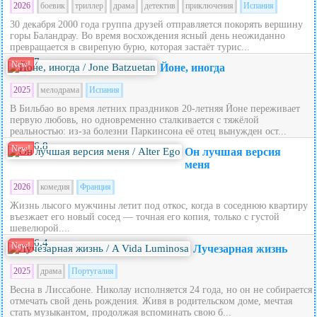
2026
боевик
триллер
драма
детектив
приключения
Испания
30 декабря 2000 года группа друзей отправляется покорять вершину
горы Баландрау. Во время восхождения ясный день неожиданно
превращается в свирепую бурю, которая застаёт турис...
7
New!
Йоне, иногда
2025
мелодрама
Испания
В Бильбао во время летних праздников 20‑летняя Йоне переживает
первую любовь, но одновременно сталкивается с тяжёлой
реальностью: из‑за болезни Паркинсона её отец вынужден ост...
6.8
New!
Он лучшая версия
меня
2026
комедия
Франция
Жизнь лысого мужчины летит под откос, когда в соседнюю квартиру
въезжает его новый сосед — точная его копия, только с густой
шевелюрой....
6.4
New!
Лучезарная жизнь
2025
драма
Португалия
Весна в Лиссабоне. Николау исполняется 24 года, но он не собирается
отмечать свой день рождения. Живя в родительском доме, мечтая
стать музыкантом, продолжая вспоминать свою б...