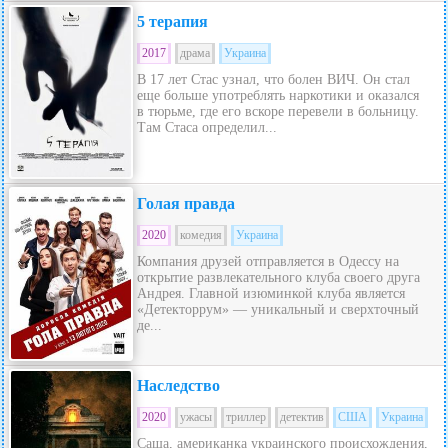
5 терапия
2017
драма
Украина
В 17 лет Стас узнал, что болен ВИЧ. Он стал
еще больше употреблять наркотики и оказался
в тюрьме, где его вскоре перевели в больницу.
Там Стаса определил...
Голая правда
2020
комедия
Украина
Компания друзей отправляется в Одессу на
открытие развлекательного клуба своего друга
Андрея. Главной изюминкой клуба является
«Детекторрум» — уникальный и сверхточный
де...
Наследство
2020
ужасы
триллер
детектив
США
Украина
Саша, американка украинского происхождения,