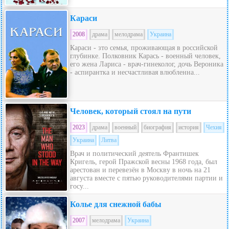
Караси
2008
драма
мелодрама
Украина
Караси - зто семья, проживающая в российской
глубинке. Полковник Карась - военный человек,
его жена Лариса - врач-гинеколог, дочь Вероника
- аспирантка и несчастливая влюбленна...
Человек, который стоял на пути
2023
драма
военный
биография
история
Чехия
Украина
Литва
Врач и политический деятель Франтишек
Кригель, герой Пражской весны 1968 года, был
арестован и перевезён в Москву в ночь на 21
августа вместе с пятью руководителями партии и
госу...
Колье для снежной бабы
2007
мелодрама
Украина