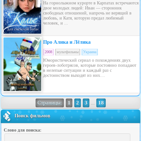
На горнолыжном курорте в Карпатах встречаются
двое молодых людей: Иван — сторонник
свободных отношений, напрочь не верящий в
любовь, и Катя, которую предал любимый
человек, и ...
Про Алика и Лёлика
2008
мультфильмы
Украина
Юмористический сериал о похождениях двух
героев-лоботрясов, которые постоянно попадают
в нелепые ситуации и каждый раз с
достоинством выходят из них....
Страницы:
1
2
3
18
...
Поиск фильмов
Слово для поиска: