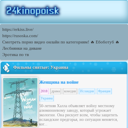
https://erkiss.live/
https://rusoska.com/
Смотреть порно видео онлайн по категориям! 🔥 Ебоботуб 🔥
Лесбиянки на диване
Эротика по тв
Фильмы снятые: Украина
Женщина на войне
2018
драма
комедия
Исландия
Франция
Украина
50-летняя Халла объявляет войну местному
алюминиевому заводу, который угрожает
экологии. Она рискует всем, чтобы защитить
исландские предгорья, но ситуация меняется,
ког...