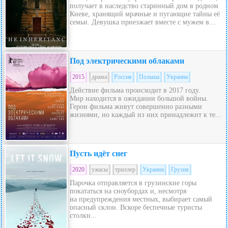
получает в наследство старинный дом в родном
Киеве, хранящий мрачные и пугающие тайны её
семьи. Девушка приезжает вместе с мужем в...
Под электрическими облаками
2015
драма
Россия
Польша
Украина
Действие фильма происходит в 2017 году.
Мир находится в ожидании большой войны.
Герои фильма живут совершенно разными
жизнями, но каждый из них принадлежит к те...
Пусть идёт снег
2020
ужасы
триллер
Украина
Грузия
Парочка отправляется в грузинские горы
покататься на сноубордах и, несмотря
на предупреждения местных, выбирает самый
опасный склон. Вскоре беспечные туристы
столкн...