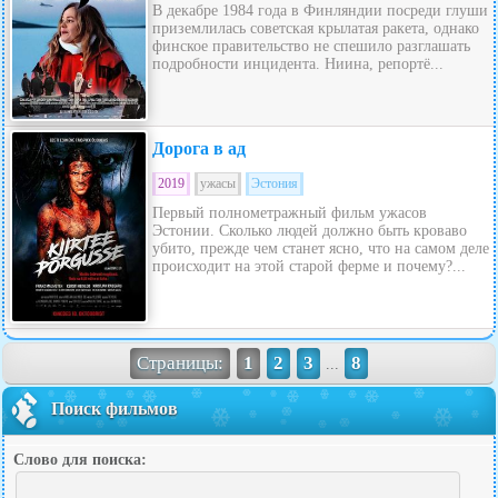
В декабре 1984 года в Финляндии посреди глуши
приземлилась советская крылатая ракета, однако
финское правительство не спешило разглашать
подробности инцидента. Ниина, репортё...
Дорога в ад
2019
ужасы
Эстония
Первый полнометражный фильм ужасов
Эстонии. Сколько людей должно быть кроваво
убито, прежде чем станет ясно, что на самом деле
происходит на этой старой ферме и почему?...
Страницы:
1
2
3
8
...
Поиск фильмов
Слово для поиска: