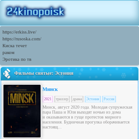
https://erkiss.live/
https://rusoska.com/
Киска течет
раком
Эротика по тв
Фильмы снятые: Эстония
Минск
2021
триллер
драма
Эстония
Россия
Минск, август 2020 года. Молодая супружеская
пара Паша и Юля выходят ночью из дома
и оказываются в гуще протестов мирного
населения. Будничная прогулка оборачивается
настоящ...