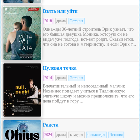
Взять или уйти
2018
драма
Эстония
Однажды 30-летний строитель Эрик узнает, что
его бывшая девушка Моника, которую он не
видел уже полгода, вот-вот родит. Оказывается,
что она не готова к материнству, и если Эрик т...
Нулевая точка
2014
драма
Эстония
Впечатлительный и непоседливый мальчик
Йоханнес попадает учиться в Таллиннскую
элитную школу и можно предположить, что его
дела пойдут в гору....
Ракета
2024
драма
комедия
Финляндия
Эстония