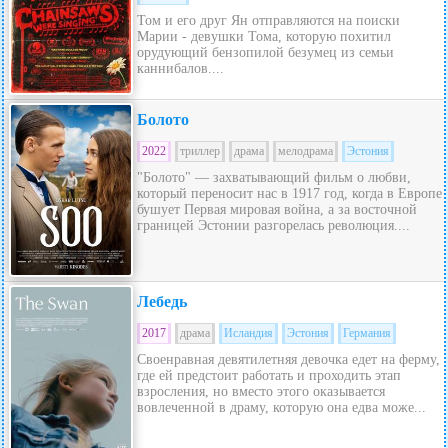
Том и его друг Ян отправляются на поиски
Марии - девушки Тома, которую похитил
орудующий бензопилой безумец из семьи
каннибалов....
Болото
2022
триллер
драма
мелодрама
Эстония
"Болото" — захватывающий фильм о любви,
который переносит нас в 1917 год, когда в Европе
бушует Первая мировая война, а за восточной
границей Эстонии разгорелась революция....
Лебедь
2017
драма
Исландия
Эстония
Германия
Своенравная девятилетняя девочка едет на ферму,
где ей предстоит работать и проходить этап
взросления, но вместо этого оказывается
вовлеченной в драму, которую она едва може...