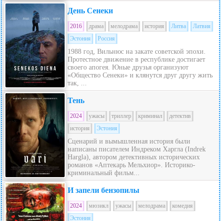
День Сенеки
2016
драма
мелодрама
история
Литва
Латвия
Эстония
Россия
1988 год, Вильнюс на закате советской эпохи.
Протестное движение в республике достигает
своего апогея. Юные друзья организуют
«Общество Сенеки» и клянутся друг другу жить
так, ...
Тень
2024
ужасы
триллер
криминал
детектив
история
Эстония
Сценарий и вымышленная история были
написаны писателем Индреком Харгла (Indrek
Hargla), автором детективных исторических
романов «Аптекарь Мельхиор». Историко-
криминальный фильм...
И запели бензопилы
2024
мюзикл
ужасы
мелодрама
комедия
Эстония