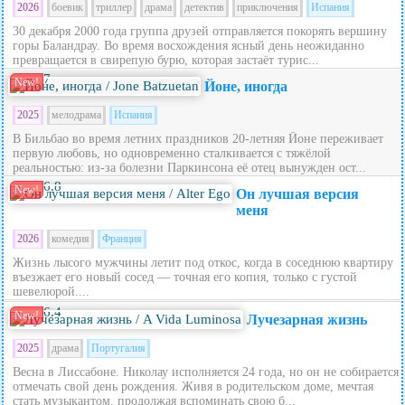
2026
боевик
триллер
драма
детектив
приключения
Испания
30 декабря 2000 года группа друзей отправляется покорять вершину
горы Баландрау. Во время восхождения ясный день неожиданно
превращается в свирепую бурю, которая застаёт турис...
7
New!
Йоне, иногда
2025
мелодрама
Испания
В Бильбао во время летних праздников 20‑летняя Йоне переживает
первую любовь, но одновременно сталкивается с тяжёлой
реальностью: из‑за болезни Паркинсона её отец вынужден ост...
6.8
New!
Он лучшая версия
меня
2026
комедия
Франция
Жизнь лысого мужчины летит под откос, когда в соседнюю квартиру
въезжает его новый сосед — точная его копия, только с густой
шевелюрой....
6.4
New!
Лучезарная жизнь
2025
драма
Португалия
Весна в Лиссабоне. Николау исполняется 24 года, но он не собирается
отмечать свой день рождения. Живя в родительском доме, мечтая
стать музыкантом, продолжая вспоминать свою б...