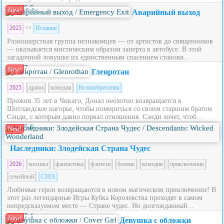
5.5
New!
Аварийный выход
2025
Испания
Разношерстная группа незнакомцев — от артистов до священников
— оказывается мистическим образом заперта в автобусе. В этой
загадочной ловушке их единственным спасением становя...
7
New!
Гленротан
2025
драма
комедия
Великобритания
Прожив 35 лет в Чикаго, Донал неохотно возвращается в
Шотландское нагорье, чтобы помириться со своим старшим братом
Сэнди, с которым давно порвал отношения. Сэнди хочет, чтоб...
5.6
New!
Наследники: Злодейская Страна Чудес
2026
мюзикл
фантастика
фэнтези
боевик
комедия
приключения
семейный
США
Любимые герои возвращаются в новом магическом приключении! В
этот раз легендарные Игры Кубка Королевства проходят в самом
непредсказуемом месте — Стране чудес. Но долгожданный...
7.1
New!
Девушка с обложки