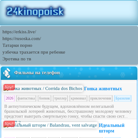
https://erkiss.live/
https://rusoska.com/
Татарки порно
узбечка трахается при ребенке
Эротика по тв
Фильмы на телефон
New!
Гонка животных
2026
фантастика
боевик
триллер
криминал
приключения
Бразилия
В антиутопическом будущем, вдохновлённом нелегальной
бразильской лотереей животных, бесстрашному молодому человеку
предстоит выиграть смертельную гонку, чтобы спасти свою сест...
7.2
New!
Идеальный
шторм