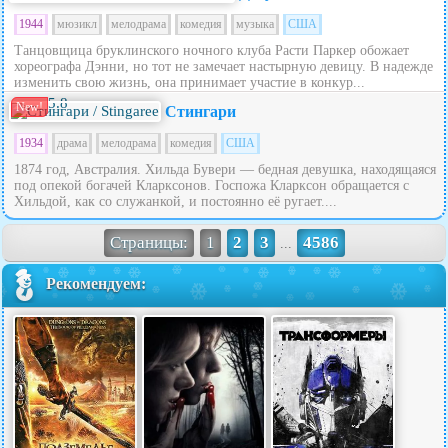
1944
мюзикл
мелодрама
комедия
музыка
США
Танцовщица бруклинского ночного клуба Расти Паркер обожает
хореографа Дэнни, но тот не замечает настырную девицу. В надежде
изменить свою жизнь, она принимает участие в конкур...
5.8
New!
Стингари
1934
драма
мелодрама
комедия
США
1874 год, Австралия. Хильда Бувери — бедная девушка, находящаяся
под опекой богачей Кларксонов. Госпожа Кларксон обращается с
Хильдой, как со служанкой, и постоянно её ругает....
Страницы:
1
2
3
4586
...
Рекомендуем: