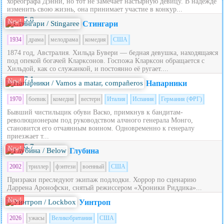
хореографа Дэнни, но тот не замечает настырную девицу. В надежде
изменить свою жизнь, она принимает участие в конкур...
5.8
New!
Стингари
1934
драма
мелодрама
комедия
США
1874 год, Австралия. Хильда Бувери — бедная девушка, находящаяся
под опекой богачей Кларксонов. Госпожа Кларксон обращается с
Хильдой, как со служанкой, и постоянно её ругает....
7.1
New!
Напарники
1970
боевик
комедия
вестерн
Италия
Испания
Германия (ФРГ)
Бывший чистильщик обуви Васко, примкнув к бандитам-
революционерам под руководством алчного генерала Монго,
становится его отчаянным воином. Одновременно к генералу
приезжает т...
6.7
New!
Глубина
2002
триллер
фэнтези
военный
США
Призраки преследуют экипаж подлодки. Хоррор по сценарию
Даррена Аронофски, снятый режиссером «Хроники Риддика»...
New!
Уинтроп
2026
ужасы
Великобритания
США