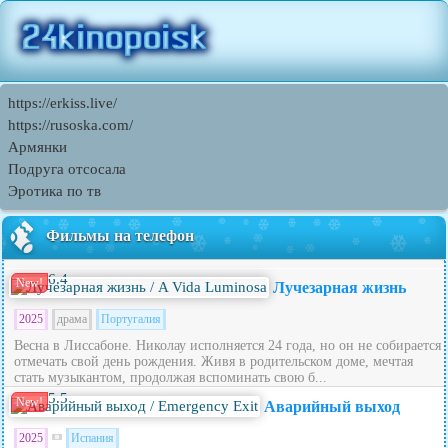
https://erkiss.live/
https://rusoska.com/
Армянки
Подруга отсосала
Эротика по тв
Фильмы на телефон
6.4
New!
Лучезарная жизнь
2025
драма
Португалия
Весна в Лиссабоне. Николау исполняется 24 года, но он не собирается
отмечать свой день рождения. Живя в родительском доме, мечтая
стать музыкантом, продолжая вспоминать свою б...
5.5
New!
Аварийный выход
2025
Испания