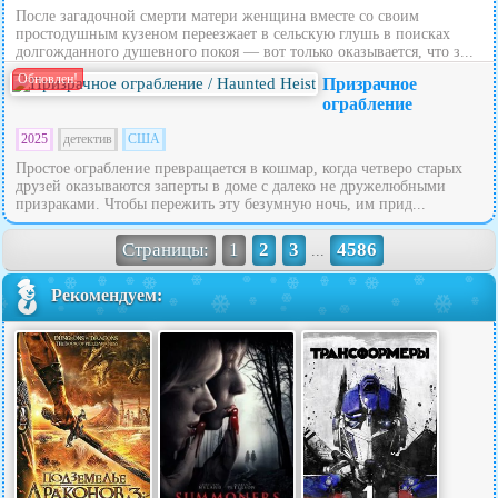
После загадочной смерти матери женщина вместе со своим
простодушным кузеном переезжает в сельскую глушь в поисках
долгожданного душевного покоя — вот только оказывается, что з...
Обновлен!
Призрачное
ограбление
2025
детектив
США
Простое ограбление превращается в кошмар, когда четверо старых
друзей оказываются заперты в доме с далеко не дружелюбными
призраками. Чтобы пережить эту безумную ночь, им прид...
Страницы:
1
2
3
4586
...
Рекомендуем: