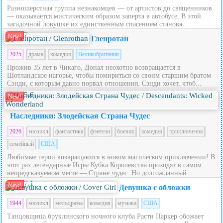
Разношерстная группа незнакомцев — от артистов до священников
— оказывается мистическим образом заперта в автобусе. В этой
загадочной ловушке их единственным спасением становя...
7
New!
Гленротан
2025
драма
комедия
Великобритания
Прожив 35 лет в Чикаго, Донал неохотно возвращается в
Шотландское нагорье, чтобы помириться со своим старшим братом
Сэнди, с которым давно порвал отношения. Сэнди хочет, чтоб...
5.6
New!
Наследники: Злодейская Страна Чудес
2026
мюзикл
фантастика
фэнтези
боевик
комедия
приключения
семейный
США
Любимые герои возвращаются в новом магическом приключении! В
этот раз легендарные Игры Кубка Королевства проходят в самом
непредсказуемом месте — Стране чудес. Но долгожданный...
7.1
New!
Девушка с обложки
1944
мюзикл
мелодрама
комедия
музыка
США
Танцовщица бруклинского ночного клуба Расти Паркер обожает