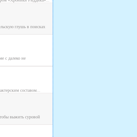
ром «Хроники Риддика»...
ельскую глушь в поисках
ме с далеко не
актерским составом...
Чтобы выжить суровой