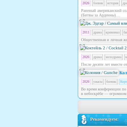
2026
боевик
история
др
Раненый американский сол
(Битвы за Арденны)....
6.7
2011
драма
криминал
би
Общественная и личная жи
8.3
2026
драма
мелодрама
к
После десяти лет вместе о
6.7
Кол
2026
ужасы
боевик
Кор
Во время конференции по 
в небоскрёбе — огромном 
Рекомендуем: