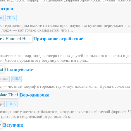
паж подлодки. Хоррор по сценарию Даррена Аронофски, снятый режиссе
нтроп
ия
США
матери женщина вместе со своим простодушным кузеном переезжает в с
окоя — вот только оказывается, что з...
Призрачное ограбление
щается в кошмар, когда четверо старых друзей оказываются заперты в до
. Чтобы пережить эту безумную ночь, им прид...
Полицейские
минал
США
е — честный шериф в городке, где живут плохие копы. Драма с золотым 
Вор-одиночка
ерн
США
охищенное у жестоких бандитов, которые захватили её глухой форпост. 
трить их в смертельной игре, полной к...
Везунчик