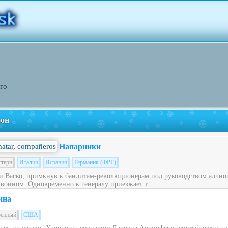
го
фон
Напарники
стерн
Италия
Испания
Германия (ФРГ)
 Васко, примкнув к бандитам-революционерам под руководством алчног
 воином. Одновременно к генералу приезжает т...
ина
оенный
США