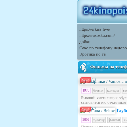
https://erkiss.live/
https://rusoska.com/
дойки
Секс по телефону недоро
Эротика по тв
Фильмы на теле
7.1
New!
1970
боевик
комедия
ве
Бывший чистильщик обуви
становится его отчаянным
6.7
New!
Глуб
2002
триллер
фэнтези
в