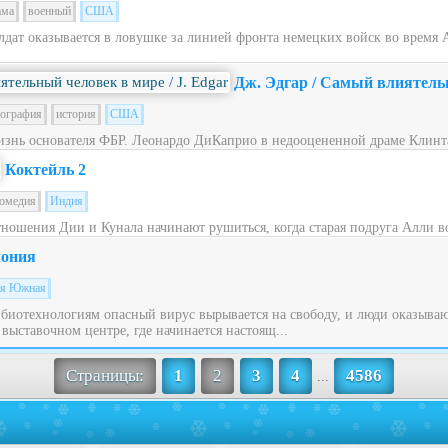
ама
военный
США
дат оказывается в ловушке за линией фронта немецких войск во время
Дж. Эдгар / Самый влиятель
ография
история
США
знь основателя ФБР. Леонардо ДиКаприо в недооцененной драме Клинта
Коктейль 2
омедия
Индия
тношения Дии и Кунала начинают рушиться, когда старая подруга Алли во
ония
ея Южная
биотехнологиям опасный вирус вырывается на свободу, и люди оказыва
выставочном центре, где начинается настоящ...
Страницы:
1
2
3
4
4586
...