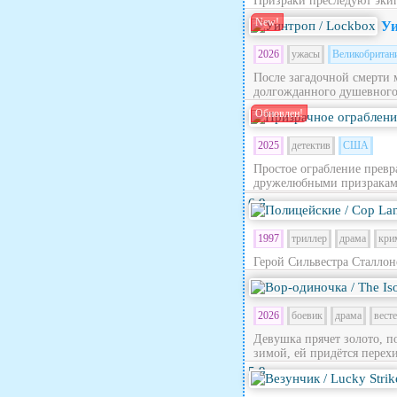
Призраки преследуют эки
New!
Уи
2026
ужасы
Великобритан
После загадочной смерти 
долгожданного душевного п
Обновлен!
2025
детектив
США
Простое ограбление превра
дружелюбными призраками
6.9
1997
триллер
драма
кри
Герой Сильвестра Сталлон
2026
боевик
драма
вест
Девушка прячет золото, п
зимой, ей придётся перехи
5.9