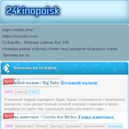
https://erkiss.live/
https://rusoska.com/
CaTop.Ru - Рейтинг сайтов Toп 100
стоящая раком узбечка стонет под напором большого члена
Эротика по тв
Фильмы на телефон
7.9
New!
Большой малыш
2025
ужасы
США
Успешный хоррор-сценарист Адам Льюис сталкивается с творческим
кризисом, пока реалистичный ночной кошмар о маньяке в маске
младенца не дарит ему идеальную идею для нового скри...
New!
Гонка животных
2026
фантастика
боевик
триллер
криминал
приключения
Бразилия