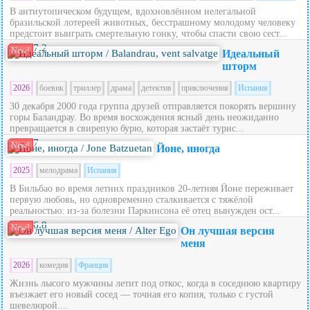
В антиутопическом будущем, вдохновлённом нелегальной
бразильской лотереей животных, бесстрашному молодому человеку
предстоит выиграть смертельную гонку, чтобы спасти свою сест...
7.2
New!
Идеальный
шторм
2026
боевик
триллер
драма
детектив
приключения
Испания
30 декабря 2000 года группа друзей отправляется покорять вершину
горы Баландрау. Во время восхождения ясный день неожиданно
превращается в свирепую бурю, которая застаёт турис...
7
New!
Йоне, иногда
2025
мелодрама
Испания
В Бильбао во время летних праздников 20‑летняя Йоне переживает
первую любовь, но одновременно сталкивается с тяжёлой
реальностью: из‑за болезни Паркинсона её отец вынужден ост...
6.8
New!
Он лучшая версия
меня
2026
комедия
Франция
Жизнь лысого мужчины летит под откос, когда в соседнюю квартиру
въезжает его новый сосед — точная его копия, только с густой
шевелюрой....