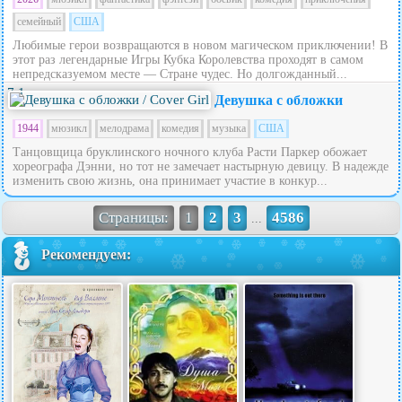
семейный
США
Любимые герои возвращаются в новом магическом приключении! В
этот раз легендарные Игры Кубка Королевства проходят в самом
непредсказуемом месте — Стране чудес. Но долгожданный...
7.1
Девушка с обложки
1944
мюзикл
мелодрама
комедия
музыка
США
Танцовщица бруклинского ночного клуба Расти Паркер обожает
хореографа Дэнни, но тот не замечает настырную девицу. В надежде
изменить свою жизнь, она принимает участие в конкур...
Страницы:
1
2
3
4586
...
Рекомендуем: