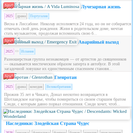
6.4
New!
Лучезарная жизнь
2025
драма
Португалия
Весна в Лиссабоне. Николау исполняется 24 года, но он не собирается
отмечать свой день рождения. Живя в родительском доме, мечтая
стать музыкантом, продолжая вспоминать свою б...
5.5
New!
Аварийный выход
2025
Испания
Разношерстная группа незнакомцев — от артистов до священников
— оказывается мистическим образом заперта в автобусе. В этой
загадочной ловушке их единственным спасением становя...
7
New!
Гленротан
2025
драма
комедия
Великобритания
Прожив 35 лет в Чикаго, Донал неохотно возвращается в
Шотландское нагорье, чтобы помириться со своим старшим братом
Сэнди, с которым давно порвал отношения. Сэнди хочет, чтоб...
5.6
Наследники: Злодейская Страна Чудес
2026
мюзикл
фантастика
фэнтези
боевик
комедия
приключения