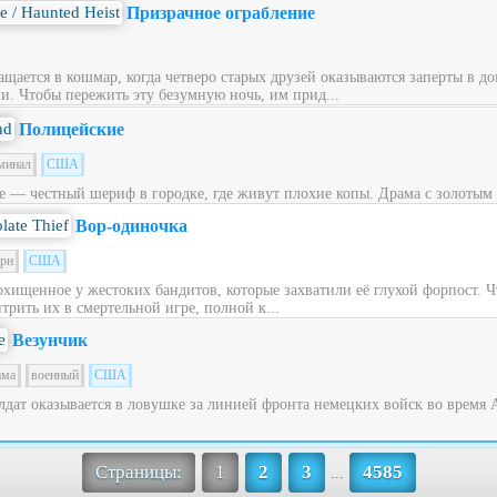
Призрачное ограбление
щается в кошмар, когда четверо старых друзей оказываются заперты в до
. Чтобы пережить эту безумную ночь, им прид...
Полицейские
минал
США
е — честный шериф в городке, где живут плохие копы. Драма с золотым 
Вор-одиночка
ерн
США
охищенное у жестоких бандитов, которые захватили её глухой форпост. 
трить их в смертельной игре, полной к...
Везунчик
ама
военный
США
дат оказывается в ловушке за линией фронта немецких войск во время
Страницы:
1
2
3
4585
...