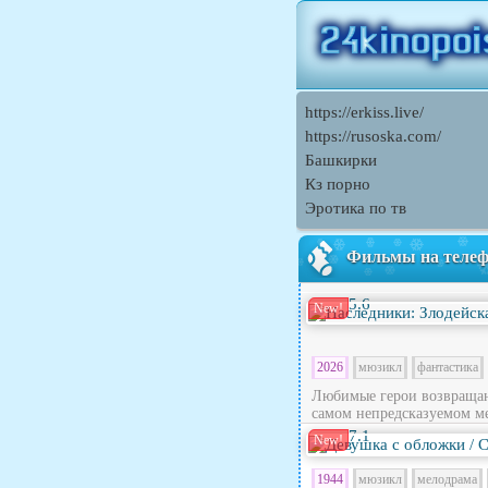
https://erkiss.live/
https://rusoska.com/
Башкирки
Кз порно
Эротика по тв
Фильмы на теле
5.6
New!
2026
мюзикл
фантастика
Любимые герои возвращают
самом непредсказуемом ме
7.1
New!
1944
мюзикл
мелодрама