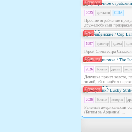
Обновлен!
2025
детектив
США
Простое ограбление превра
дружелюбными призраками
6.9
New!
1997
триллер
драма
кри
Герой Сильвестра Сталлон
Обновлен!
2026
боевик
драма
вест
Девушка прячет золото, п
зимой, ей придётся перехи
5.9
Обновлен!
2026
боевик
история
др
Раненый американский сол
(Битвы за Арденны)....