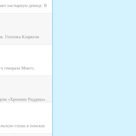
чает настырную девицу. В
ов. Госпожа Кларксон
о генерала Монго,
ром «Хроники Риддика»...
ельскую глушь в поисках