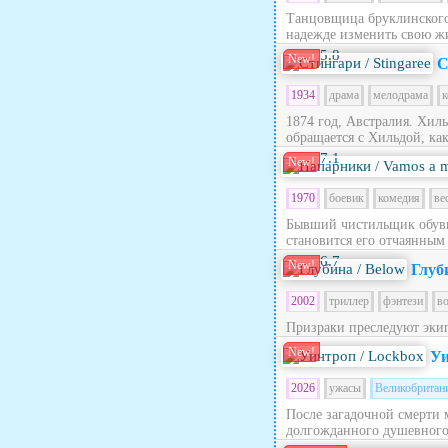
Танцовщица бруклинского 
надежде изменить свою жи
5.8
New!
С
1934
драма
мелодрама
к
1874 год, Австралия. Хил
обращается с Хильдой, как 
7.1
New!
1970
боевик
комедия
ве
Бывший чистильщик обуви
становится его отчаянным
6.7
New!
Глуб
2002
триллер
фэнтези
в
Призраки преследуют эки
New!
Уи
2026
ужасы
Великобритан
После загадочной смерти 
долгожданного душевного п