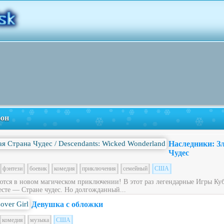
фон
Наследники: З
Чудес
фэнтези
боевик
комедия
приключения
семейный
США
ся в новом магическом приключении! В этот раз легендарные Игры Куб
сте — Стране чудес. Но долгожданный...
Девушка с обложки
комедия
музыка
США