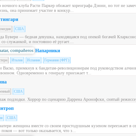
ночного клуба Расти Паркер обожает хореографа Дэнни, но тот не заме
знь, она принимает участие в конкур...
тингари
омедия
США
ьда Бувери — бедная девушка, находящаяся под опекой богачей Кларксон
со служанкой, и постоянно её ругает....
Напарники
стерн
Италия
Испания
Германия (ФРГ)
 Васко, примкнув к бандитам-революционерам под руководством алчног
 воином. Одновременно к генералу приезжает т...
ина
оенный
США
паж подлодки. Хоррор по сценарию Даррена Аронофски, снятый режиссе
нтроп
ия
США
матери женщина вместе со своим простодушным кузеном переезжает в с
окоя — вот только оказывается, что з...