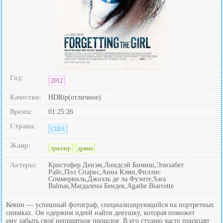
Год:
2012
Качество:
HDRip(отличное)
Время:
01:25:26
Страна:
США
Жанр:
триллер
драма
Актеры:
Кристофер Денэм,Линдсэй Бимиш,Элизабет
Райс,Пол Спаркс,Анна Кэмп,Филлис
Соммервиль,Джоэль де ла Фуэнте,Sara
Balmas,Магдалена Бендек,Agathe Biarrotte
Кевин — успешный фотограф, специализирующийся на портретных
снимках. Он одержим идеей найти девушку, которая поможет
ему забыть своё неприятное прошлое. В его студию часто приходят