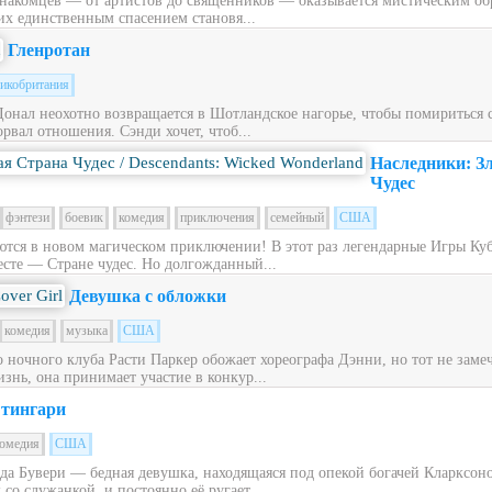
накомцев — от артистов до священников — оказывается мистическим обра
их единственным спасением становя...
Гленротан
икобритания
Донал неохотно возвращается в Шотландское нагорье, чтобы помириться
рвал отношения. Сэнди хочет, чтоб...
Наследники: З
Чудес
фэнтези
боевик
комедия
приключения
семейный
США
ся в новом магическом приключении! В этот раз легендарные Игры Куб
сте — Стране чудес. Но долгожданный...
Девушка с обложки
комедия
музыка
США
ночного клуба Расти Паркер обожает хореографа Дэнни, но тот не заме
знь, она принимает участие в конкур...
тингари
омедия
США
ьда Бувери — бедная девушка, находящаяся под опекой богачей Кларксон
со служанкой, и постоянно её ругает....