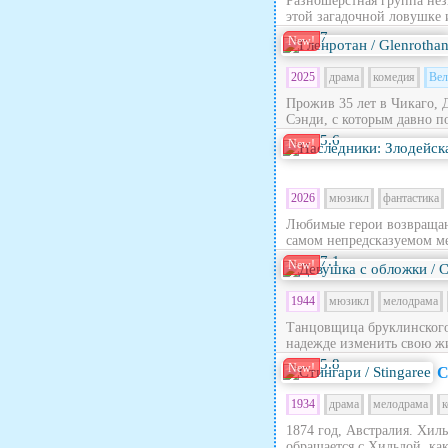
Разношерстная группа нез
этой загадочной ловушке 
7
New!
2025
драма
комедия
Вел
Прожив 35 лет в Чикаго, 
Сэнди, с которым давно по
5.6
New!
2026
мюзикл
фантастика
Любимые герои возвращают
самом непредсказуемом ме
7.1
New!
1944
мюзикл
мелодрама
Танцовщица бруклинского 
надежде изменить свою жи
5.8
New!
С
1934
драма
мелодрама
к
1874 год, Австралия. Хил
обращается с Хильдой, как 