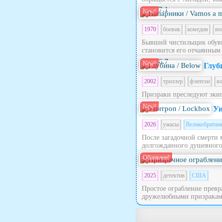
7.1
New!
1970
боевик
комедия
ве
Бывший чистильщик обуви
становится его отчаянным
6.7
New!
Глуб
2002
триллер
фэнтези
в
Призраки преследуют эки
New!
Уи
2026
ужасы
Великобритан
После загадочной смерти 
долгожданного душевного п
Обновлен!
2025
детектив
США
Простое ограбление превра
дружелюбными призраками