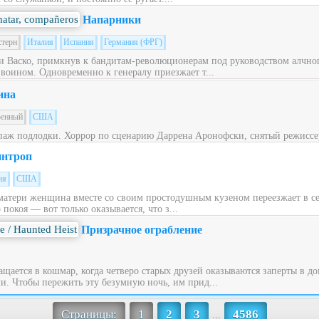
Напарники
стерн
Италия
Испания
Германия (ФРГ)
 Васко, примкнув к бандитам-революционерам под руководством алчног
 воином. Одновременно к генералу приезжает т...
ина
оенный
США
паж подлодки. Хоррор по сценарию Даррена Аронофски, снятый режиссе
нтроп
ия
США
матери женщина вместе со своим простодушным кузеном переезжает в с
окоя — вот только оказывается, что з...
Призрачное ограбление
щается в кошмар, когда четверо старых друзей оказываются заперты в до
. Чтобы пережить эту безумную ночь, им прид...
Страницы:
1
2
3
4586
...