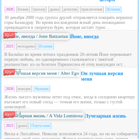
2026
боевик
триллер
драма
детектив
приключения
Испания
30 декабря 2000 года группа друзей отправляется покорять вершину
горы Баландрау. Во время восхождения ясный день неожиданно
превращается в свирепую бурю, которая застаёт турис...
7
New!
Йоне, иногда
2025
мелодрама
Испания
В Бильбао во время летних праздников 20‑летняя Йоне переживает
первую любовь, но одновременно сталкивается с тяжёлой
реальностью: из‑за болезни Паркинсона её отец вынужден ост...
6.8
New!
Он лучшая версия
меня
2026
комедия
Франция
Жизнь лысого мужчины летит под откос, когда в соседнюю квартиру
въезжает его новый сосед — точная его копия, только с густой
шевелюрой....
6.4
New!
Лучезарная жизнь
2025
драма
Португалия
Весна в Лиссабоне. Николау исполняется 24 года, но он не собирается
отмечать свой день рождения. Живя в родительском доме, мечтая