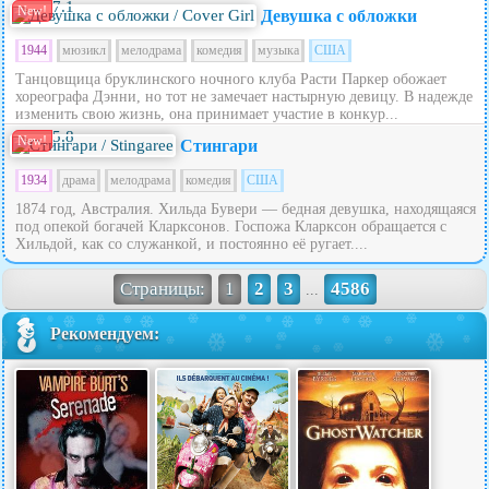
7.1
New!
Девушка с обложки
1944
мюзикл
мелодрама
комедия
музыка
США
Танцовщица бруклинского ночного клуба Расти Паркер обожает
хореографа Дэнни, но тот не замечает настырную девицу. В надежде
изменить свою жизнь, она принимает участие в конкур...
5.8
New!
Стингари
1934
драма
мелодрама
комедия
США
1874 год, Австралия. Хильда Бувери — бедная девушка, находящаяся
под опекой богачей Кларксонов. Госпожа Кларксон обращается с
Хильдой, как со служанкой, и постоянно её ругает....
Страницы:
1
2
3
4586
...
Рекомендуем: