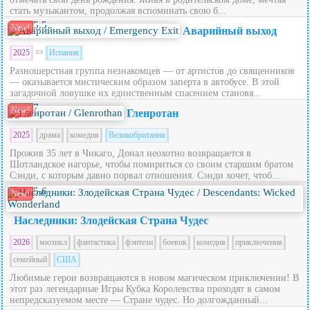
стать музыкантом, продолжая вспоминать свою б...
5.5
New!
Аварийный выход
2025
Испания
Разношерстная группа незнакомцев — от артистов до священников
— оказывается мистическим образом заперта в автобусе. В этой
загадочной ловушке их единственным спасением становя...
7
New!
Гленротан
2025
драма
комедия
Великобритания
Прожив 35 лет в Чикаго, Донал неохотно возвращается в
Шотландское нагорье, чтобы помириться со своим старшим братом
Сэнди, с которым давно порвал отношения. Сэнди хочет, чтоб...
5.6
New!
Наследники: Злодейская Страна Чудес
2026
мюзикл
фантастика
фэнтези
боевик
комедия
приключения
семейный
США
Любимые герои возвращаются в новом магическом приключении! В
этот раз легендарные Игры Кубка Королевства проходят в самом
непредсказуемом месте — Стране чудес. Но долгожданный...