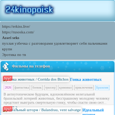
https://erkiss.live/
https://rusoska.com/
Azəri seks
пухлая узбечка с разговорами удовлетворяет себя пальчиками
крупн
Эротика по тв
Фильмы на телефон
New!
Гонка животных
2026
фантастика
боевик
триллер
криминал
приключения
Бразилия
В антиутопическом будущем, вдохновлённом нелегальной
бразильской лотереей животных, бесстрашному молодому человеку
предстоит выиграть смертельную гонку, чтобы спасти свою сест...
7.2
New!
Идеальный
шторм