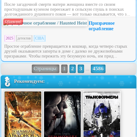
После загадочной смерти матери женщина вместе со своим
простодушным кузеном переезжает в сельскую глушь в поисках
долгожданного душевного покоя — вот только оказывается, что з...
Обновлен!
Призрачное
ограбление
2025
детектив
США
Простое ограбление превращается в кошмар, когда четверо старых
друзей оказываются заперты в доме с далеко не дружелюбными
призраками. Чтобы пережить эту безумную ночь, им прид...
Страницы:
1
2
3
4586
...
Рекомендуем: