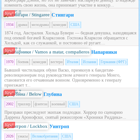
хореографа Дэнни, но тот не замечает настырную девицу. В надежде
изменить свою жизнь, она принимает участие в конкур...
5.8
New!
Стингари
1934
драма
мелодрама
комедия
США
1874 год, Австралия. Хильда Бувери — бедная девушка, находящаяся
под опекой богачей Кларксонов. Госпожа Кларксон обращается с
Хильдой, как со служанкой, и постоянно её ругает....
7.1
New!
Напарники
1970
боевик
комедия
вестерн
Италия
Испания
Германия (ФРГ)
Бывший чистильщик обуви Васко, примкнув к бандитам-
революционерам под руководством алчного генерала Монго,
становится его отчаянным воином. Одновременно к генералу
приезжает т...
6.7
New!
Глубина
2002
триллер
фэнтези
военный
США
Призраки преследуют экипаж подлодки. Хоррор по сценарию
Даррена Аронофски, снятый режиссером «Хроники Риддика»...
New!
Уинтроп
2026
ужасы
Великобритания
США