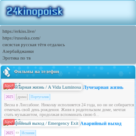
https://erkiss.live/
https://rusoska.com/
сисястая русская тётя отдалась
Азербайджанки
Эротика по тв
Фильмы на телефон
6.4
New!
Лучезарная жизнь
2025
драма
Португалия
Весна в Лиссабоне. Николау исполняется 24 года, но он не собирается
отмечать свой день рождения. Живя в родительском доме, мечтая
стать музыкантом, продолжая вспоминать свою б...
5.5
New!
Аварийный выход
2025
Испания