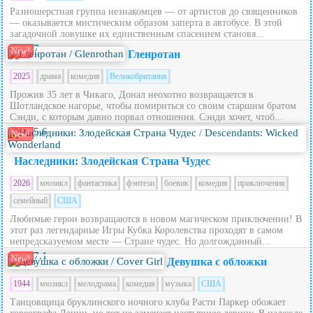
Разношерстная группа незнакомцев — от артистов до священников
— оказывается мистическим образом заперта в автобусе. В этой
загадочной ловушке их единственным спасением становя...
7
New!
Гленротан
2025
драма
комедия
Великобритания
Прожив 35 лет в Чикаго, Донал неохотно возвращается в
Шотландское нагорье, чтобы помириться со своим старшим братом
Сэнди, с которым давно порвал отношения. Сэнди хочет, чтоб...
5.6
New!
Наследники: Злодейская Страна Чудес
2026
мюзикл
фантастика
фэнтези
боевик
комедия
приключения
семейный
США
Любимые герои возвращаются в новом магическом приключении! В
этот раз легендарные Игры Кубка Королевства проходят в самом
непредсказуемом месте — Стране чудес. Но долгожданный...
7.1
New!
Девушка с обложки
1944
мюзикл
мелодрама
комедия
музыка
США
Танцовщица бруклинского ночного клуба Расти Паркер обожает