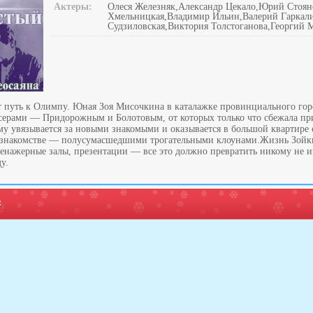
Актеры:
Олеся Железняк,Александр Цекало,Юрий Стоян
Хмельницкая,Владимир Ильин,Валерий Гаркал
Судзиловская,Виктория Толстоганова,Георгий 
ст путь к Олимпу. Юная Зоя Мисочкина в каталажке провинциального го
серами — Придорожным и Болотовым, от которых только что сбежала п
ому увязывается за новыми знакомыми и оказывается в большой квартире 
м знакомстве — полусумасшедшими трогательными клоунами.Жизнь Зойки
тренажерные залы, презентации — все это должно превратить никому не 
у.
: