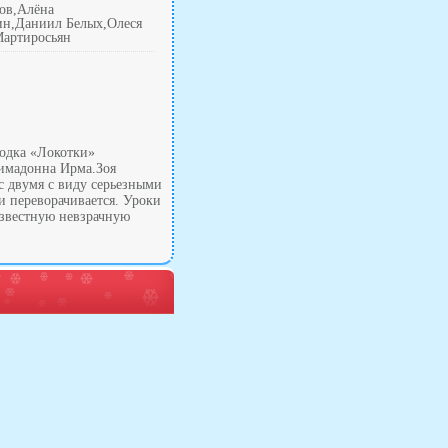
ов,Алёна
ин,Даниил Белых,Олеся
Мартиросьян
родка «Локотки»
римадонна Ирма.Зоя
с двумя с виду серьезными
 переворачивается. Уроки
известную невзрачную