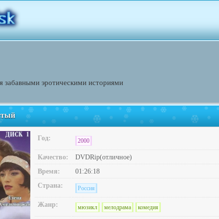
ся забавными эротическими историями
стый
Год:
2000
Качество:
DVDRip(отличное)
Время:
01:26:18
Страна:
Россия
Жанр:
мюзикл
мелодрама
комедия