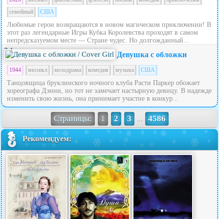
семейный
США
Любимые герои возвращаются в новом магическом приключении! В
этот раз легендарные Игры Кубка Королевства проходят в самом
непредсказуемом месте — Стране чудес. Но долгожданный...
7.1
Девушка с обложки
1944
мюзикл
мелодрама
комедия
музыка
США
Танцовщица бруклинского ночного клуба Расти Паркер обожает
хореографа Дэнни, но тот не замечает настырную девицу. В надежде
изменить свою жизнь, она принимает участие в конкур...
Страницы:
1
2
3
4586
...
Рекомендуем: