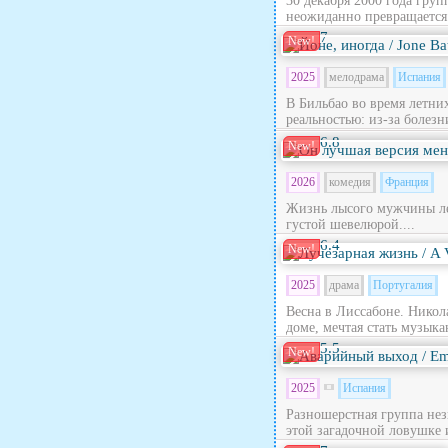
30 декабря 2000 года гру
неожиданно превращается в
7
New!
2025
мелодрама
Испания
В Бильбао во время летни
реальностью: из‑за болезн
6.8
New!
2026
комедия
Франция
Жизнь лысого мужчины лет
густой шевелюрой....
6.4
New!
2025
драма
Португалия
Весна в Лиссабоне. Никола
доме, мечтая стать музыка
5.5
New!
2025
Испания
Разношерстная группа нез
этой загадочной ловушке 