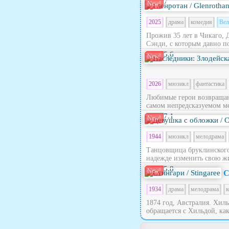
7
New!
2025
драма
комедия
Вел
Прожив 35 лет в Чикаго, 
Сэнди, с которым давно по
5.6
New!
2026
мюзикл
фантастика
Любимые герои возвращают
самом непредсказуемом ме
7.1
New!
1944
мюзикл
мелодрама
Танцовщица бруклинского 
надежде изменить свою жи
5.8
New!
С
1934
драма
мелодрама
к
1874 год, Австралия. Хил
обращается с Хильдой, как 