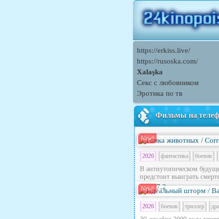
https://erkiss.live/
https://rusoska.com/
Xalaşka
Секс с любовником
Эротика по тв
Фильмы на теле
New!
2026
фантастика
боевик
В антиутопическом будущ
предстоит выиграть смерте
7.2
New!
2026
боевик
триллер
др