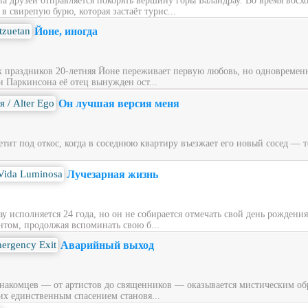
ппа друзей отправляется покорять вершину горы Баландрау. Во время вос
 свирепую бурю, которая застаёт турис...
Йоне, иногда
х праздников 20‑летняя Йоне переживает первую любовь, но одновременн
и Паркинсона её отец вынужден ост...
Он лучшая версия меня
ит под откос, когда в соседнюю квартиру въезжает его новый сосед — то
Лучезарная жизнь
у исполняется 24 года, но он не собирается отмечать свой день рождени
нтом, продолжая вспоминать свою б...
Аварийный выход
накомцев — от артистов до священников — оказывается мистическим обра
их единственным спасением становя...