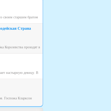
 со своим старшим братом
лодейская Страна
ка Королевства проходят в
чает настырную девицу. В
ов. Госпожа Кларксон