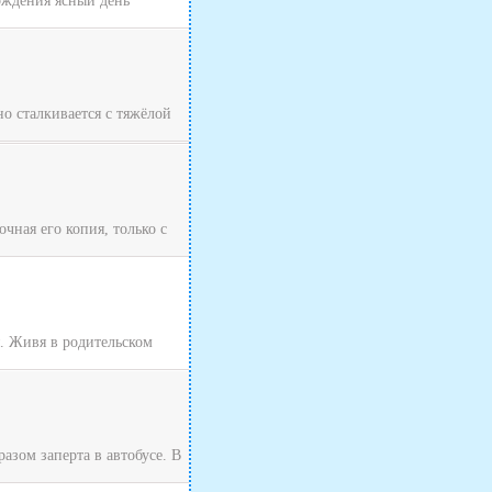
хождения ясный день
о сталкивается с тяжёлой
чная его копия, только с
я. Живя в родительском
зом заперта в автобусе. В