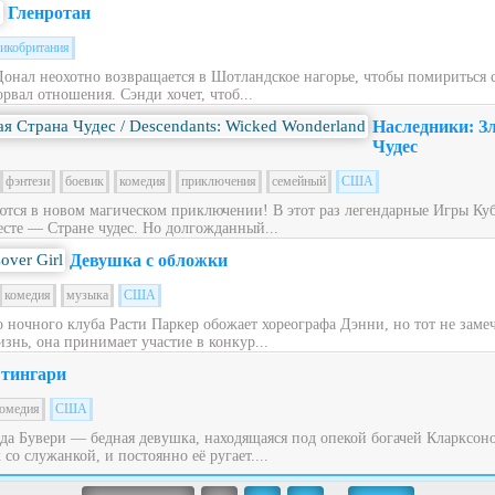
Гленротан
икобритания
Донал неохотно возвращается в Шотландское нагорье, чтобы помириться
рвал отношения. Сэнди хочет, чтоб...
Наследники: З
Чудес
фэнтези
боевик
комедия
приключения
семейный
США
ся в новом магическом приключении! В этот раз легендарные Игры Куб
сте — Стране чудес. Но долгожданный...
Девушка с обложки
комедия
музыка
США
ночного клуба Расти Паркер обожает хореографа Дэнни, но тот не заме
знь, она принимает участие в конкур...
тингари
омедия
США
ьда Бувери — бедная девушка, находящаяся под опекой богачей Кларксон
со служанкой, и постоянно её ругает....