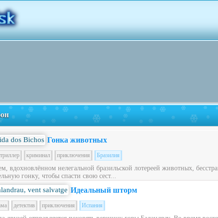
фон
Гонка животных
триллер
криминал
приключения
Бразилия
ем, вдохновлённом нелегальной бразильской лотереей животных, бесст
льную гонку, чтобы спасти свою сест...
Идеальный шторм
ама
детектив
приключения
Испания