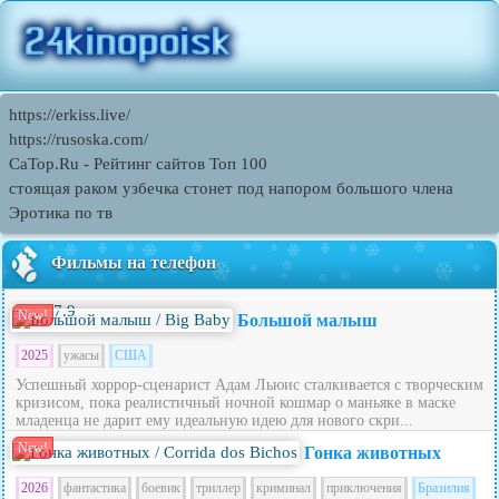
https://erkiss.live/
https://rusoska.com/
CaTop.Ru - Рейтинг сайтов Toп 100
стоящая раком узбечка стонет под напором большого члена
Эротика по тв
Фильмы на телефон
7.9
New!
Большой малыш
2025
ужасы
США
Успешный хоррор-сценарист Адам Льюис сталкивается с творческим
кризисом, пока реалистичный ночной кошмар о маньяке в маске
младенца не дарит ему идеальную идею для нового скри...
New!
Гонка животных
2026
фантастика
боевик
триллер
криминал
приключения
Бразилия