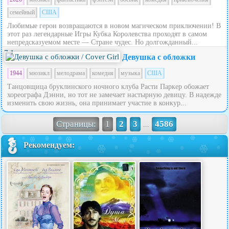
семейный
США
Любимые герои возвращаются в новом магическом приключении! В
этот раз легендарные Игры Кубка Королевства проходят в самом
непредсказуемом месте — Стране чудес. Но долгожданный...
7.1
Девушка с обложки
1944
мюзикл
мелодрама
комедия
музыка
США
Танцовщица бруклинского ночного клуба Расти Паркер обожает
хореографа Дэнни, но тот не замечает настырную девицу. В надежде
изменить свою жизнь, она принимает участие в конкур...
Страницы:
1
2
3
4586
...
Рекомендуем: