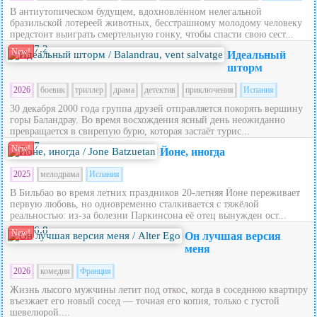
В антиутопическом будущем, вдохновлённом нелегальной
бразильской лотереей животных, бесстрашному молодому человеку
предстоит выиграть смертельную гонку, чтобы спасти свою сест...
7.2
New!
Идеальный
шторм
2026
боевик
триллер
драма
детектив
приключения
Испания
30 декабря 2000 года группа друзей отправляется покорять вершину
горы Баландрау. Во время восхождения ясный день неожиданно
превращается в свирепую бурю, которая застаёт турис...
7
New!
Йоне, иногда
2025
мелодрама
Испания
В Бильбао во время летних праздников 20‑летняя Йоне переживает
первую любовь, но одновременно сталкивается с тяжёлой
реальностью: из‑за болезни Паркинсона её отец вынужден ост...
6.8
New!
Он лучшая версия
меня
2026
комедия
Франция
Жизнь лысого мужчины летит под откос, когда в соседнюю квартиру
въезжает его новый сосед — точная его копия, только с густой
шевелюрой....