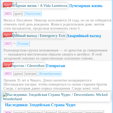
6.4
New!
Лучезарная жизнь
2025
драма
Португалия
Весна в Лиссабоне. Николау исполняется 24 года, но он не собирается
отмечать свой день рождения. Живя в родительском доме, мечтая
стать музыкантом, продолжая вспоминать свою б...
5.5
New!
Аварийный выход
2025
Испания
Разношерстная группа незнакомцев — от артистов до священников
— оказывается мистическим образом заперта в автобусе. В этой
загадочной ловушке их единственным спасением становя...
7
New!
Гленротан
2025
драма
комедия
Великобритания
Прожив 35 лет в Чикаго, Донал неохотно возвращается в
Шотландское нагорье, чтобы помириться со своим старшим братом
Сэнди, с которым давно порвал отношения. Сэнди хочет, чтоб...
5.6
Наследники: Злодейская Страна Чудес
2026
мюзикл
фантастика
фэнтези
боевик
комедия
приключения