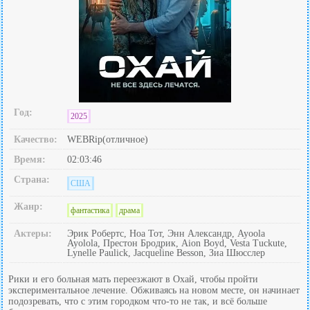
Год:
2025
Качество:
WEBRip(отличное)
Время:
02:03:46
Страна:
США
Жанр:
фантастика
драма
Актеры:
Эрик Робертс, Ноа Тот, Энн Александр, Ayoola
Ayolola, Престон Бродрик, Aion Boyd, Vesta Tuckute,
Lynelle Paulick, Jacqueline Besson, Зиа Шюсслер
Рики и его больная мать переезжают в Охай, чтобы пройти
экспериментальное лечение. Обживаясь на новом месте, он начинает
подозревать, что с этим городком что-то не так, и всё больше