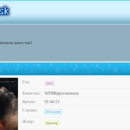
личном качестве!
Год:
2025
Качество:
WEBRip(отличное)
Время:
01:44:13
Страна:
Исландия
Жанр:
триллер