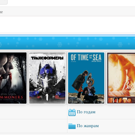
ие
По годам
По жанрам