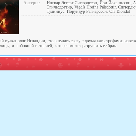
Актеры:
Ингвар Эггерт Сигюрдссон, Йои Йоханнссон, 
Эгильсдоттир, Vigdís Hrefna Pálsdóttir, Сигюр
Тулиниус, Йорундур Рагнарссон, Óla Blöndal
й вулканолог Исландии, столкнулась сразу с двумя катастрофами: извер
лицы, и любовной историей, которая может разрушить ее брак.
: