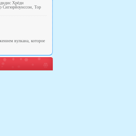
Адндис Хрёдн
дюр Сигюрйоунссон, Тор
жением вулкана, которое