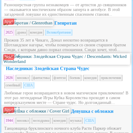
Разношерстная группа незнакомцев — от артистов до священников
— оказывается мистическим образом заперта в автобусе. В этой
загадочной ловушке их единственным спасением становя...
7
New!
Гленротан
2025
драма
комедия
Великобритания
Прожив 35 лет в Чикаго, Донал неохотно возвращается в
Шотландское нагорье, чтобы помириться со своим старшим братом
Сэнди, с которым давно порвал отношения. Сэнди хочет, чтоб...
5.6
New!
Наследники: Злодейская Страна Чудес
2026
мюзикл
фантастика
фэнтези
боевик
комедия
приключения
семейный
США
Любимые герои возвращаются в новом магическом приключении! В
этот раз легендарные Игры Кубка Королевства проходят в самом
непредсказуемом месте — Стране чудес. Но долгожданный...
7.1
New!
Девушка с обложки
1944
мюзикл
мелодрама
комедия
музыка
США
Танцовщица бруклинского ночного клуба Расти Паркер обожает