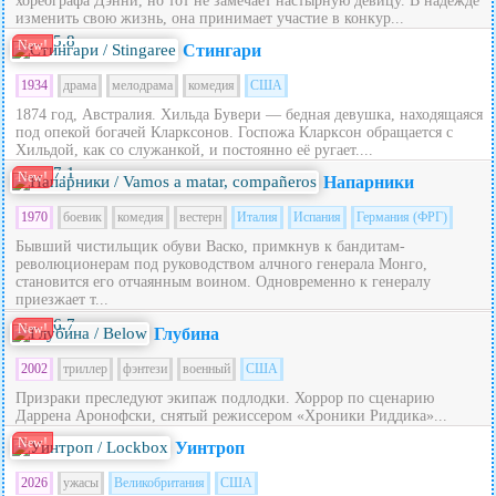
хореографа Дэнни, но тот не замечает настырную девицу. В надежде
изменить свою жизнь, она принимает участие в конкур...
5.8
New!
Стингари
1934
драма
мелодрама
комедия
США
1874 год, Австралия. Хильда Бувери — бедная девушка, находящаяся
под опекой богачей Кларксонов. Госпожа Кларксон обращается с
Хильдой, как со служанкой, и постоянно её ругает....
7.1
New!
Напарники
1970
боевик
комедия
вестерн
Италия
Испания
Германия (ФРГ)
Бывший чистильщик обуви Васко, примкнув к бандитам-
революционерам под руководством алчного генерала Монго,
становится его отчаянным воином. Одновременно к генералу
приезжает т...
6.7
New!
Глубина
2002
триллер
фэнтези
военный
США
Призраки преследуют экипаж подлодки. Хоррор по сценарию
Даррена Аронофски, снятый режиссером «Хроники Риддика»...
New!
Уинтроп
2026
ужасы
Великобритания
США