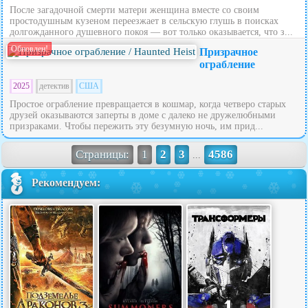
После загадочной смерти матери женщина вместе со своим
простодушным кузеном переезжает в сельскую глушь в поисках
долгожданного душевного покоя — вот только оказывается, что з...
Обновлен!
Призрачное
ограбление
2025
детектив
США
Простое ограбление превращается в кошмар, когда четверо старых
друзей оказываются заперты в доме с далеко не дружелюбными
призраками. Чтобы пережить эту безумную ночь, им прид...
Страницы:
1
2
3
4586
...
Рекомендуем: