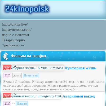
https://erkiss.live/
https://rusoska.com/
порно с сюжетом
Татарки порно
Эротика по тв
Фильмы на телефон
6.4
New!
Лучезарная жизнь
2025
драма
Португалия
Весна в Лиссабоне. Николау исполняется 24 года, но он не собирается
отмечать свой день рождения. Живя в родительском доме, мечтая
стать музыкантом, продолжая вспоминать свою б...
5.5
New!
Аварийный выход
2025
Испания