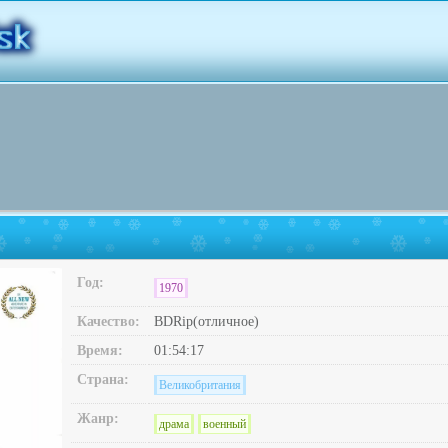
Год:
1970
Качество:
BDRip(отличное)
Время:
01:54:17
Страна:
Великобритания
Жанр:
драма
военный