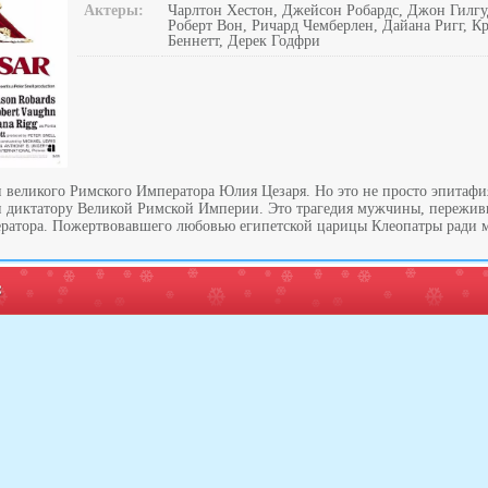
Актеры:
Чарлтон Хестон, Джейсон Робардс, Джон Гилгу
Роберт Вон, Ричард Чемберлен, Дайана Ригг, 
Беннетт, Дерек Годфри
 великого Римского Императора Юлия Цезаря. Но это не просто эпитафи
и диктатору Великой Римской Империи. Это трагедия мужчины, пережи
атора. Пожертвовавшего любовью египетской царицы Клеопатры ради м
: