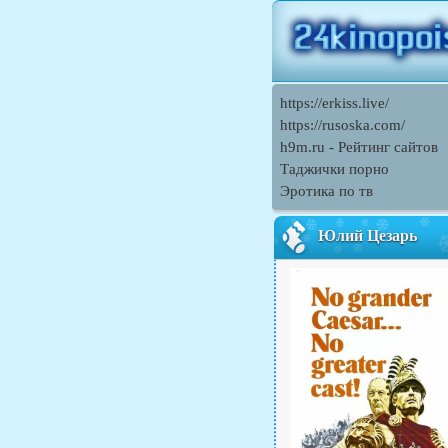
https://erkiss.live/
https://rusoska.com/
h9m.ru - Рейтинг сайтов
Таджички порно
Эротика по тв
Юлий Цезарь