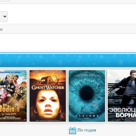
ие
По годам