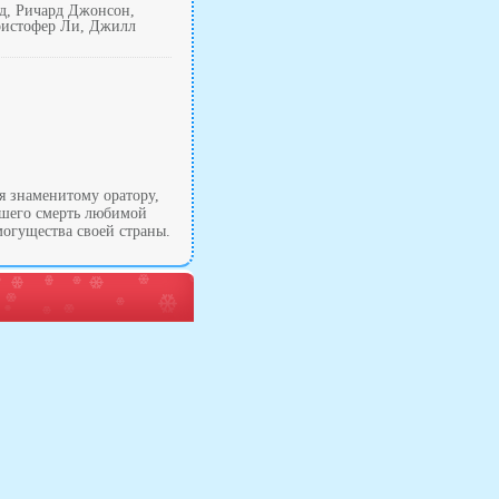
д, Ричард Джонсон,
Кристофер Ли, Джилл
я знаменитому оратору,
вшего смерть любимой
огущества своей страны.