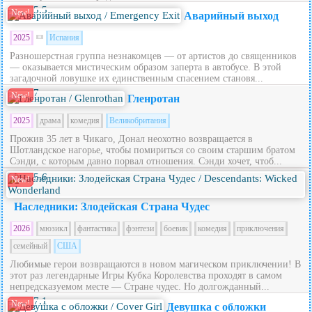
5.5
New!
Аварийный выход
2025
Испания
Разношерстная группа незнакомцев — от артистов до священников
— оказывается мистическим образом заперта в автобусе. В этой
загадочной ловушке их единственным спасением становя...
7
New!
Гленротан
2025
драма
комедия
Великобритания
Прожив 35 лет в Чикаго, Донал неохотно возвращается в
Шотландское нагорье, чтобы помириться со своим старшим братом
Сэнди, с которым давно порвал отношения. Сэнди хочет, чтоб...
5.6
New!
Наследники: Злодейская Страна Чудес
2026
мюзикл
фантастика
фэнтези
боевик
комедия
приключения
семейный
США
Любимые герои возвращаются в новом магическом приключении! В
этот раз легендарные Игры Кубка Королевства проходят в самом
непредсказуемом месте — Стране чудес. Но долгожданный...
7.1
New!
Девушка с обложки