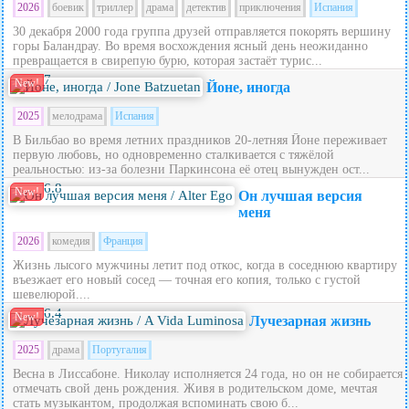
2026
боевик
триллер
драма
детектив
приключения
Испания
30 декабря 2000 года группа друзей отправляется покорять вершину
горы Баландрау. Во время восхождения ясный день неожиданно
превращается в свирепую бурю, которая застаёт турис...
7
New!
Йоне, иногда
2025
мелодрама
Испания
В Бильбао во время летних праздников 20‑летняя Йоне переживает
первую любовь, но одновременно сталкивается с тяжёлой
реальностью: из‑за болезни Паркинсона её отец вынужден ост...
6.8
New!
Он лучшая версия
меня
2026
комедия
Франция
Жизнь лысого мужчины летит под откос, когда в соседнюю квартиру
въезжает его новый сосед — точная его копия, только с густой
шевелюрой....
6.4
New!
Лучезарная жизнь
2025
драма
Португалия
Весна в Лиссабоне. Николау исполняется 24 года, но он не собирается
отмечать свой день рождения. Живя в родительском доме, мечтая
стать музыкантом, продолжая вспоминать свою б...