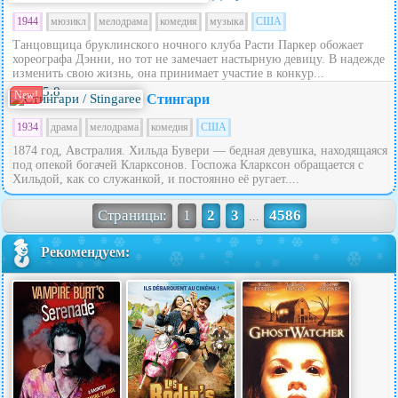
1944
мюзикл
мелодрама
комедия
музыка
США
Танцовщица бруклинского ночного клуба Расти Паркер обожает
хореографа Дэнни, но тот не замечает настырную девицу. В надежде
изменить свою жизнь, она принимает участие в конкур...
5.8
New!
Стингари
1934
драма
мелодрама
комедия
США
1874 год, Австралия. Хильда Бувери — бедная девушка, находящаяся
под опекой богачей Кларксонов. Госпожа Кларксон обращается с
Хильдой, как со служанкой, и постоянно её ругает....
Страницы:
1
2
3
4586
...
Рекомендуем: