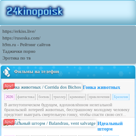
https://erkiss.live/
https://rusoska.com/
h9m.ru - Рейтинг сайтов
Таджички порно
Эротика по тв
Фильмы на телефон
New!
Гонка животных
2026
фантастика
боевик
триллер
криминал
приключения
Бразилия
В антиутопическом будущем, вдохновлённом нелегальной
бразильской лотереей животных, бесстрашному молодому человеку
предстоит выиграть смертельную гонку, чтобы спасти свою сест...
7.2
New!
Идеальный
шторм