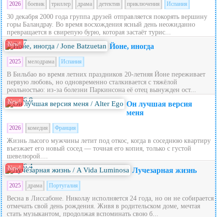
2026
боевик
триллер
драма
детектив
приключения
Испания
30 декабря 2000 года группа друзей отправляется покорять вершину
горы Баландрау. Во время восхождения ясный день неожиданно
превращается в свирепую бурю, которая застаёт турис...
7
New!
Йоне, иногда
2025
мелодрама
Испания
В Бильбао во время летних праздников 20‑летняя Йоне переживает
первую любовь, но одновременно сталкивается с тяжёлой
реальностью: из‑за болезни Паркинсона её отец вынужден ост...
6.8
New!
Он лучшая версия
меня
2026
комедия
Франция
Жизнь лысого мужчины летит под откос, когда в соседнюю квартиру
въезжает его новый сосед — точная его копия, только с густой
шевелюрой....
6.4
New!
Лучезарная жизнь
2025
драма
Португалия
Весна в Лиссабоне. Николау исполняется 24 года, но он не собирается
отмечать свой день рождения. Живя в родительском доме, мечтая
стать музыкантом, продолжая вспоминать свою б...