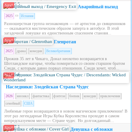
5.5
New!
Аварийный выход
2025
Испания
Разношерстная группа незнакомцев — от артистов до священников
— оказывается мистическим образом заперта в автобусе. В этой
загадочной ловушке их единственным спасением становя...
7
New!
Гленротан
2025
драма
комедия
Великобритания
Прожив 35 лет в Чикаго, Донал неохотно возвращается в
Шотландское нагорье, чтобы помириться со своим старшим братом
Сэнди, с которым давно порвал отношения. Сэнди хочет, чтоб...
5.6
New!
Наследники: Злодейская Страна Чудес
2026
мюзикл
фантастика
фэнтези
боевик
комедия
приключения
семейный
США
Любимые герои возвращаются в новом магическом приключении! В
этот раз легендарные Игры Кубка Королевства проходят в самом
непредсказуемом месте — Стране чудес. Но долгожданный...
7.1
New!
Девушка с обложки