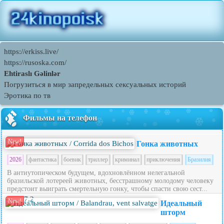
https://erkiss.live/
https://rusoska.com/
Ehtiraslı Gəlinlər
Погрузиться в мир запредельных сексуальных историй
Эротика по тв
Фильмы на телефон
New!
Гонка животных
2026
фантастика
боевик
триллер
криминал
приключения
Бразилия
В антиутопическом будущем, вдохновлённом нелегальной
бразильской лотереей животных, бесстрашному молодому человеку
предстоит выиграть смертельную гонку, чтобы спасти свою сест...
7.2
New!
Идеальный
шторм