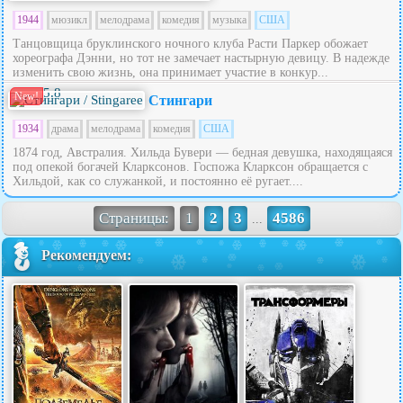
1944
мюзикл
мелодрама
комедия
музыка
США
Танцовщица бруклинского ночного клуба Расти Паркер обожает
хореографа Дэнни, но тот не замечает настырную девицу. В надежде
изменить свою жизнь, она принимает участие в конкур...
5.8
New!
Стингари
1934
драма
мелодрама
комедия
США
1874 год, Австралия. Хильда Бувери — бедная девушка, находящаяся
под опекой богачей Кларксонов. Госпожа Кларксон обращается с
Хильдой, как со служанкой, и постоянно её ругает....
Страницы:
1
2
3
4586
...
Рекомендуем: