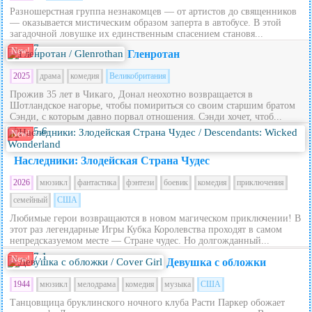
Разношерстная группа незнакомцев — от артистов до священников
— оказывается мистическим образом заперта в автобусе. В этой
загадочной ловушке их единственным спасением становя...
7
New!
Гленротан
2025
драма
комедия
Великобритания
Прожив 35 лет в Чикаго, Донал неохотно возвращается в
Шотландское нагорье, чтобы помириться со своим старшим братом
Сэнди, с которым давно порвал отношения. Сэнди хочет, чтоб...
5.6
New!
Наследники: Злодейская Страна Чудес
2026
мюзикл
фантастика
фэнтези
боевик
комедия
приключения
семейный
США
Любимые герои возвращаются в новом магическом приключении! В
этот раз легендарные Игры Кубка Королевства проходят в самом
непредсказуемом месте — Стране чудес. Но долгожданный...
7.1
New!
Девушка с обложки
1944
мюзикл
мелодрама
комедия
музыка
США
Танцовщица бруклинского ночного клуба Расти Паркер обожает