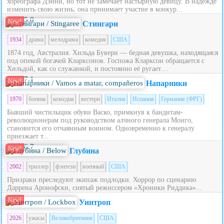
хореографа Дэнни, но тот не замечает настырную девицу. В надежде
изменить свою жизнь, она принимает участие в конкур...
5.8
New!
Стингари
1934
драма
мелодрама
комедия
США
1874 год, Австралия. Хильда Бувери — бедная девушка, находящаяся
под опекой богачей Кларксонов. Госпожа Кларксон обращается с
Хильдой, как со служанкой, и постоянно её ругает....
7.1
New!
Напарники
1970
боевик
комедия
вестерн
Италия
Испания
Германия (ФРГ)
Бывший чистильщик обуви Васко, примкнув к бандитам-
революционерам под руководством алчного генерала Монго,
становится его отчаянным воином. Одновременно к генералу
приезжает т...
6.7
New!
Глубина
2002
триллер
фэнтези
военный
США
Призраки преследуют экипаж подлодки. Хоррор по сценарию
Даррена Аронофски, снятый режиссером «Хроники Риддика»...
New!
Уинтроп
2026
ужасы
Великобритания
США