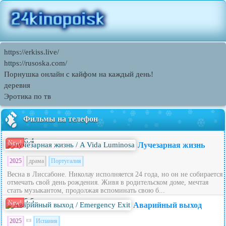
https://erkiss.live/
https://rusoska.com/
Порнушка онлайн с кайфом на каждый день!
деревня
Эротика по тв
Фильмы на телефон
6.4
New!
Лучезарная жизнь
2025
драма
Португалия
Весна в Лиссабоне. Николау исполняется 24 года, но он не собирается
отмечать свой день рождения. Живя в родительском доме, мечтая
стать музыкантом, продолжая вспоминать свою б...
5.5
New!
Аварийный выход
2025
Испания