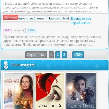
После загадочной смерти матери женщина вместе со своим
простодушным кузеном переезжает в сельскую глушь в поисках
долгожданного душевного покоя — вот только оказывается, что з...
Обновлен!
Призрачное
ограбление
2025
детектив
США
Простое ограбление превращается в кошмар, когда четверо старых
друзей оказываются заперты в доме с далеко не дружелюбными
призраками. Чтобы пережить эту безумную ночь, им прид...
Страницы:
1
2
3
4586
...
Рекомендуем: