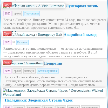
6.4
New!
Лучезарная жизнь
2025
драма
Португалия
Весна в Лиссабоне. Николау исполняется 24 года, но он не собирается
отмечать свой день рождения. Живя в родительском доме, мечтая
стать музыкантом, продолжая вспоминать свою б...
5.5
New!
Аварийный выход
2025
Испания
Разношерстная группа незнакомцев — от артистов до священников
— оказывается мистическим образом заперта в автобусе. В этой
загадочной ловушке их единственным спасением становя...
7
New!
Гленротан
2025
драма
комедия
Великобритания
Прожив 35 лет в Чикаго, Донал неохотно возвращается в
Шотландское нагорье, чтобы помириться со своим старшим братом
Сэнди, с которым давно порвал отношения. Сэнди хочет, чтоб...
5.6
Наследники: Злодейская Страна Чудес
2026
мюзикл
фантастика
фэнтези
боевик
комедия
приключения