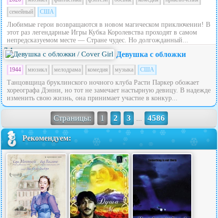
семейный
США
Любимые герои возвращаются в новом магическом приключении! В
этот раз легендарные Игры Кубка Королевства проходят в самом
непредсказуемом месте — Стране чудес. Но долгожданный...
7.1
Девушка с обложки
1944
мюзикл
мелодрама
комедия
музыка
США
Танцовщица бруклинского ночного клуба Расти Паркер обожает
хореографа Дэнни, но тот не замечает настырную девицу. В надежде
изменить свою жизнь, она принимает участие в конкур...
Страницы:
1
2
3
4586
...
Рекомендуем: