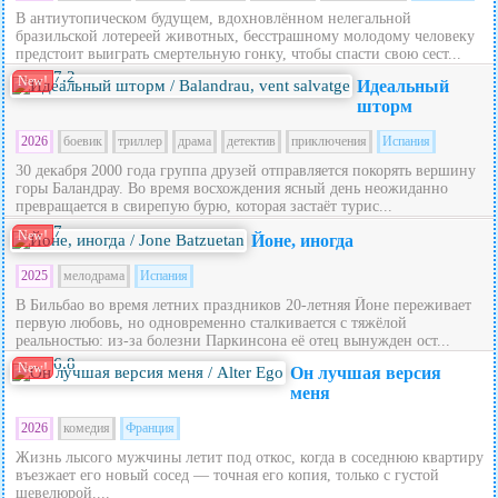
В антиутопическом будущем, вдохновлённом нелегальной
бразильской лотереей животных, бесстрашному молодому человеку
предстоит выиграть смертельную гонку, чтобы спасти свою сест...
7.2
New!
Идеальный
шторм
2026
боевик
триллер
драма
детектив
приключения
Испания
30 декабря 2000 года группа друзей отправляется покорять вершину
горы Баландрау. Во время восхождения ясный день неожиданно
превращается в свирепую бурю, которая застаёт турис...
7
New!
Йоне, иногда
2025
мелодрама
Испания
В Бильбао во время летних праздников 20‑летняя Йоне переживает
первую любовь, но одновременно сталкивается с тяжёлой
реальностью: из‑за болезни Паркинсона её отец вынужден ост...
6.8
New!
Он лучшая версия
меня
2026
комедия
Франция
Жизнь лысого мужчины летит под откос, когда в соседнюю квартиру
въезжает его новый сосед — точная его копия, только с густой
шевелюрой....