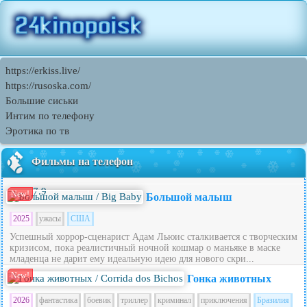
https://erkiss.live/
https://rusoska.com/
Большие сиськи
Интим по телефону
Эротика по тв
Фильмы на телефон
7.9
New!
Большой малыш
2025
ужасы
США
Успешный хоррор-сценарист Адам Льюис сталкивается с творческим
кризисом, пока реалистичный ночной кошмар о маньяке в маске
младенца не дарит ему идеальную идею для нового скри...
New!
Гонка животных
2026
фантастика
боевик
триллер
криминал
приключения
Бразилия