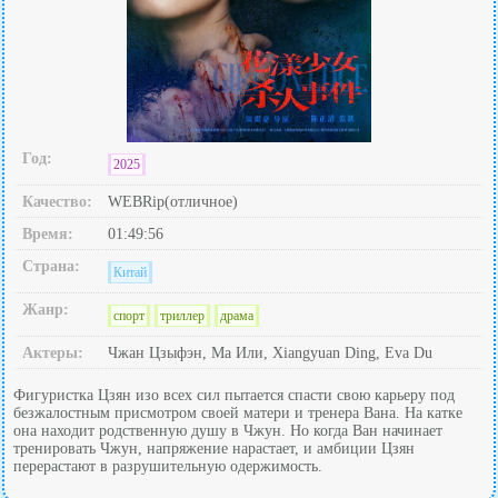
Год:
2025
Качество:
WEBRip(отличное)
Время:
01:49:56
Страна:
Китай
Жанр:
спорт
триллер
драма
Актеры:
Чжан Цзыфэн, Ма Или, Xiangyuan Ding, Eva Du
Фигуристка Цзян изо всех сил пытается спасти свою карьеру под
безжалостным присмотром своей матери и тренера Вана. На катке
она находит родственную душу в Чжун. Но когда Ван начинает
тренировать Чжун, напряжение нарастает, и амбиции Цзян
перерастают в разрушительную одержимость.