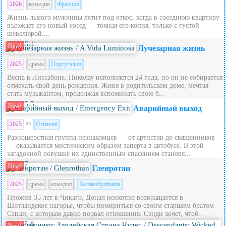
2026
комедия
Франция
Жизнь лысого мужчины летит под откос, когда в соседнюю квартиру
въезжает его новый сосед — точная его копия, только с густой
шевелюрой....
6.4
New!
Лучезарная жизнь
2025
драма
Португалия
Весна в Лиссабоне. Николау исполняется 24 года, но он не собирается
отмечать свой день рождения. Живя в родительском доме, мечтая
стать музыкантом, продолжая вспоминать свою б...
5.5
New!
Аварийный выход
2025
Испания
Разношерстная группа незнакомцев — от артистов до священников
— оказывается мистическим образом заперта в автобусе. В этой
загадочной ловушке их единственным спасением становя...
7
New!
Гленротан
2025
драма
комедия
Великобритания
Прожив 35 лет в Чикаго, Донал неохотно возвращается в
Шотландское нагорье, чтобы помириться со своим старшим братом
Сэнди, с которым давно порвал отношения. Сэнди хочет, чтоб...
5.6