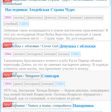
New!
Наследники: Злодейская Страна Чудес
2026
мюзикл
фантастика
фэнтези
боевик
комедия
приключения
семейный
США
Любимые герои возвращаются в новом магическом приключении! В
этот раз легендарные Игры Кубка Королевства проходят в самом
непредсказуемом месте — Стране чудес. Но долгожданный...
7.1
New!
Девушка с обложки
1944
мюзикл
мелодрама
комедия
музыка
США
Танцовщица бруклинского ночного клуба Расти Паркер обожает
хореографа Дэнни, но тот не замечает настырную девицу. В надежде
изменить свою жизнь, она принимает участие в конкур...
5.8
New!
Стингари
1934
драма
мелодрама
комедия
США
1874 год, Австралия. Хильда Бувери — бедная девушка, находящаяся
под опекой богачей Кларксонов. Госпожа Кларксон обращается с
Хильдой, как со служанкой, и постоянно её ругает....
7.1
New!
Напарники