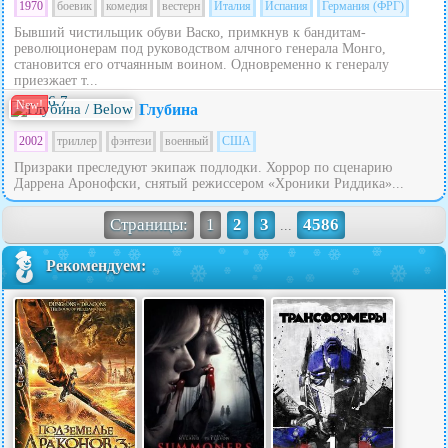
1970
боевик
комедия
вестерн
Италия
Испания
Германия (ФРГ)
Бывший чистильщик обуви Васко, примкнув к бандитам-
революционерам под руководством алчного генерала Монго,
становится его отчаянным воином. Одновременно к генералу
приезжает т...
6.7
New!
Глубина
2002
триллер
фэнтези
военный
США
Призраки преследуют экипаж подлодки. Хоррор по сценарию
Даррена Аронофски, снятый режиссером «Хроники Риддика»...
Страницы:
1
2
3
4586
...
Рекомендуем: