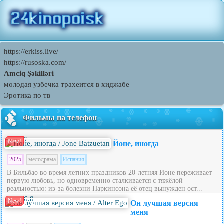
https://erkiss.live/
https://rusoska.com/
Amciq Şəkilləri
молодая узбечка трахеится в хиджабе
Эротика по тв
Фильмы на телефон
7
New!
Йоне, иногда
2025
мелодрама
Испания
В Бильбао во время летних праздников 20‑летняя Йоне переживает
первую любовь, но одновременно сталкивается с тяжёлой
реальностью: из‑за болезни Паркинсона её отец вынужден ост...
6.8
New!
Он лучшая версия
меня