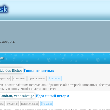
 смотреть
фон
Гонка животных
триллер
криминал
приключения
Бразилия
ем, вдохновлённом нелегальной бразильской лотереей животных, бесст
льную гонку, чтобы спасти свою сест...
Идеальный шторм
ама
детектив
приключения
Испания