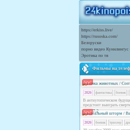
https://erkiss.live/
https://rusoska.com/
Белоруски
порно видео Кунилингус
Эротика по тв
Фильмы на теле
New!
2026
фантастика
боевик
В антиутопическом будущ
предстоит выиграть смерте
7.2
New!
2026
боевик
триллер
др