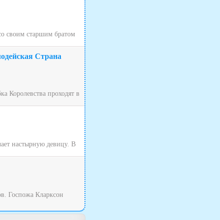
 со своим старшим братом
лодейская Страна
ка Королевства проходят в
чает настырную девицу. В
ов. Госпожа Кларксон