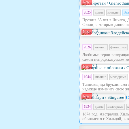
7
New!
2025
драма
комедия
Вел
Прожив 35 лет в Чикаго, 
Сэнди, с которым давно по
5.6
New!
2026
мюзикл
фантастика
Любимые герои возвращают
самом непредсказуемом ме
7.1
New!
1944
мюзикл
мелодрама
Танцовщица бруклинского 
надежде изменить свою жи
5.8
New!
С
1934
драма
мелодрама
к
1874 год, Австралия. Хил
обращается с Хильдой, как 