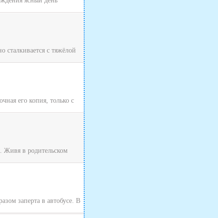
хождения ясный день
о сталкивается с тяжёлой
чная его копия, только с
я. Живя в родительском
зом заперта в автобусе. В