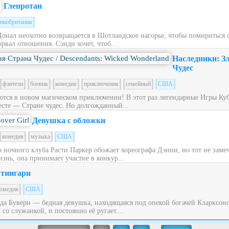
Гленротан
икобритания
Донал неохотно возвращается в Шотландское нагорье, чтобы помириться
рвал отношения. Сэнди хочет, чтоб...
Наследники: З
Чудес
фэнтези
боевик
комедия
приключения
семейный
США
ся в новом магическом приключении! В этот раз легендарные Игры Куб
сте — Стране чудес. Но долгожданный...
Девушка с обложки
комедия
музыка
США
ночного клуба Расти Паркер обожает хореографа Дэнни, но тот не заме
знь, она принимает участие в конкур...
тингари
омедия
США
ьда Бувери — бедная девушка, находящаяся под опекой богачей Кларксон
со служанкой, и постоянно её ругает....