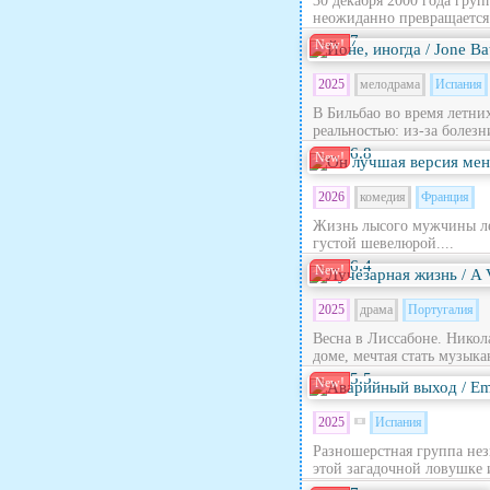
30 декабря 2000 года гру
неожиданно превращается в
7
New!
2025
мелодрама
Испания
В Бильбао во время летни
реальностью: из‑за болезн
6.8
New!
2026
комедия
Франция
Жизнь лысого мужчины лет
густой шевелюрой....
6.4
New!
2025
драма
Португалия
Весна в Лиссабоне. Никола
доме, мечтая стать музыка
5.5
New!
2025
Испания
Разношерстная группа нез
этой загадочной ловушке 