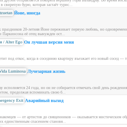
ппа друзей отправляется покорять вершину горы Баландрау. Во время вос
 свирепую бурю, которая застаёт турис...
Йоне, иногда
х праздников 20‑летняя Йоне переживает первую любовь, но одновременн
и Паркинсона её отец вынужден ост...
Он лучшая версия меня
ит под откос, когда в соседнюю квартиру въезжает его новый сосед — то
Лучезарная жизнь
у исполняется 24 года, но он не собирается отмечать свой день рождени
нтом, продолжая вспоминать свою б...
Аварийный выход
накомцев — от артистов до священников — оказывается мистическим обра
их единственным спасением становя...