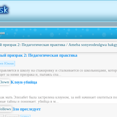
фон
ый призрак 2: Педагогическая практика
рея Южная
правляется в школу на стажировку и сталкивается со школьницами, кото
ит за ними призрака и, пытаясь спа...
Клоун-убийца
 как мать Элизабет была застрелена клоуном, за ней начинает охотиться п
ные тайны и понимает: убийца в м...
Зло преследует