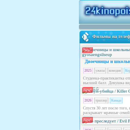
Фильмы на теле
New!
Двоечницы и школьн
2025
ужасы
комедия
Ко
Студенка-практикантка от
высший балл. Девушка вид
6.6
New!
2026
триллер
Канада
Спустя 30 лет после того,
раскрывает мрачные семей
New!