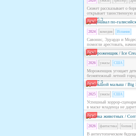
2026
ужасы
триллер
дра
Сюжет рассказывает о бор
открывает таинственную ш
5.3
New!
2024
комедия
Испания
Савонис, Эдуардо и Модес
помогли арестовать, начина
New!
2026
ужасы
США
Мороженщик угощает дете
безмятежный летний город
7.9
New!
2025
ужасы
США
Успешный хоррор-сценари
в маске младенца не дарит
New!
2026
фантастика
боевик
В антиутопическом будущ