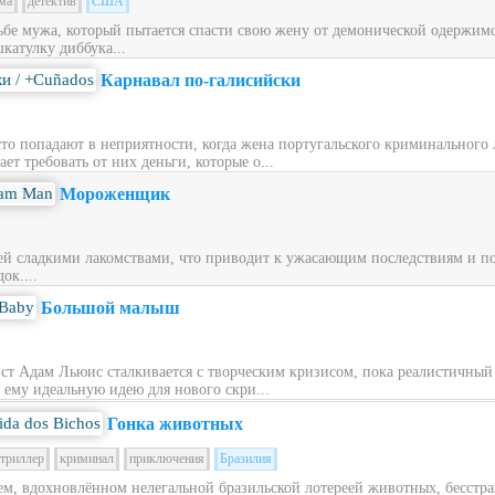
ма
детектив
США
ьбе мужа, который пытается спасти свою жену от демонической одержимос
катулку диббука...
Карнавал по-галисийски
то попадают в неприятности, когда жена португальского криминального 
ет требовать от них деньги, которые о...
Мороженщик
й сладкими лакомствами, что приводит к ужасающим последствиям и по
ок....
Большой малыш
ст Адам Льюис сталкивается с творческим кризисом, пока реалистичный
 ему идеальную идею для нового скри...
Гонка животных
триллер
криминал
приключения
Бразилия
ем, вдохновлённом нелегальной бразильской лотереей животных, бесст