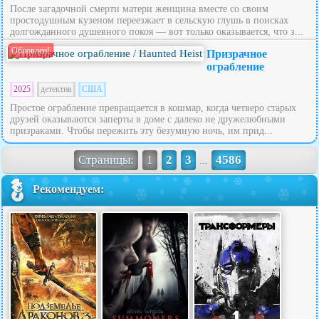
После загадочной смерти матери женщина вместе со своим
простодушным кузеном переезжает в сельскую глушь в поисках
долгожданного душевного покоя — вот только оказывается, что з...
Обновлен!
Призрачное
ограбление
2025
детектив
США
Простое ограбление превращается в кошмар, когда четверо старых
друзей оказываются заперты в доме с далеко не дружелюбными
призраками. Чтобы пережить эту безумную ночь, им прид...
Страницы:
1
2
3
4586
...
Рекомендуем: