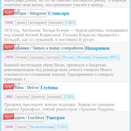
хореографа Дэнни, но тот не замечает настырную девицу. В надежде
изменить свою жизнь, она принимает участие в конкур...
5.8
New!
Стингари
1934
драма
мелодрама
комедия
США
1874 год, Австралия. Хильда Бувери — бедная девушка, находящаяся
под опекой богачей Кларксонов. Госпожа Кларксон обращается с
Хильдой, как со служанкой, и постоянно её ругает....
7.1
New!
Напарники
1970
боевик
комедия
вестерн
Италия
Испания
Германия (ФРГ)
Бывший чистильщик обуви Васко, примкнув к бандитам-
революционерам под руководством алчного генерала Монго,
становится его отчаянным воином. Одновременно к генералу
приезжает т...
6.7
New!
Глубина
2002
триллер
фэнтези
военный
США
Призраки преследуют экипаж подлодки. Хоррор по сценарию
Даррена Аронофски, снятый режиссером «Хроники Риддика»...
New!
Уинтроп
2026
ужасы
Великобритания
США