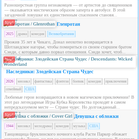
Разношерстная группа незнакомцев — от артистов до священников
— оказывается мистическим образом заперта в автобусе. В этой
загадочной ловушке их единственным спасением становя...
7
New!
Гленротан
2025
драма
комедия
Великобритания
Прожив 35 лет в Чикаго, Донал неохотно возвращается в
Шотландское нагорье, чтобы помириться со своим старшим братом
Сэнди, с которым давно порвал отношения. Сэнди хочет, чтоб...
5.6
New!
Наследники: Злодейская Страна Чудес
2026
мюзикл
фантастика
фэнтези
боевик
комедия
приключения
семейный
США
Любимые герои возвращаются в новом магическом приключении! В
этот раз легендарные Игры Кубка Королевства проходят в самом
непредсказуемом месте — Стране чудес. Но долгожданный...
7.1
New!
Девушка с обложки
1944
мюзикл
мелодрама
комедия
музыка
США
Танцовщица бруклинского ночного клуба Расти Паркер обожает