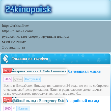
https://erkiss.live/
https://rusoska.com/
русская глотает сперму крупным планом
Seksi Baldırlar
Эротика по тв
Фильмы на телефон
6.4
New!
Лучезарная жизнь
2025
драма
Португалия
Весна в Лиссабоне. Николау исполняется 24 года, но он не собирается
отмечать свой день рождения. Живя в родительском доме, мечтая
стать музыкантом, продолжая вспоминать свою б...
5.5
New!
Аварийный выход
2025
Испания