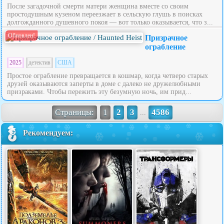
После загадочной смерти матери женщина вместе со своим
простодушным кузеном переезжает в сельскую глушь в поисках
долгожданного душевного покоя — вот только оказывается, что з...
Обновлен!
Призрачное
ограбление
2025
детектив
США
Простое ограбление превращается в кошмар, когда четверо старых
друзей оказываются заперты в доме с далеко не дружелюбными
призраками. Чтобы пережить эту безумную ночь, им прид...
Страницы:
1
2
3
4586
...
Рекомендуем: