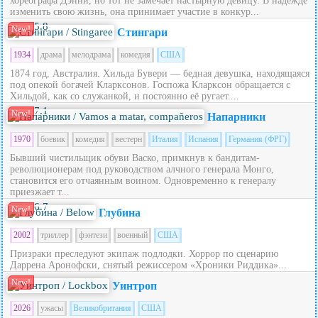
хореографа Дэнни, но тот не замечает настырную девицу. В надежде
изменить свою жизнь, она принимает участие в конкур...
5.8
New!
Стингари
1934
драма
мелодрама
комедия
США
1874 год, Австралия. Хильда Бувери — бедная девушка, находящаяся
под опекой богачей Кларксонов. Госпожа Кларксон обращается с
Хильдой, как со служанкой, и постоянно её ругает....
7.1
New!
Напарники
1970
боевик
комедия
вестерн
Италия
Испания
Германия (ФРГ)
Бывший чистильщик обуви Васко, примкнув к бандитам-
революционерам под руководством алчного генерала Монго,
становится его отчаянным воином. Одновременно к генералу
приезжает т...
6.7
New!
Глубина
2002
триллер
фэнтези
военный
США
Призраки преследуют экипаж подлодки. Хоррор по сценарию
Даррена Аронофски, снятый режиссером «Хроники Риддика»...
New!
Уинтроп
2026
ужасы
Великобритания
США