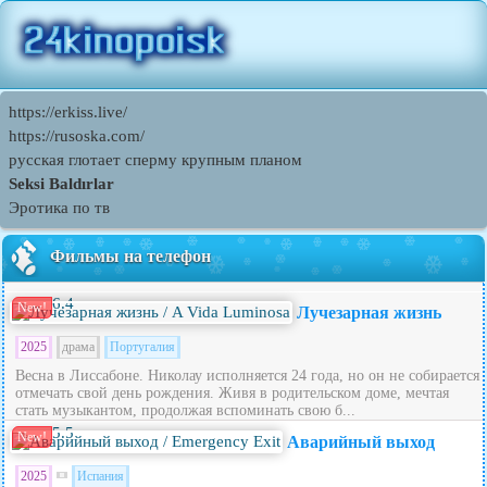
https://erkiss.live/
https://rusoska.com/
русская глотает сперму крупным планом
Seksi Baldırlar
Эротика по тв
Фильмы на телефон
6.4
New!
Лучезарная жизнь
2025
драма
Португалия
Весна в Лиссабоне. Николау исполняется 24 года, но он не собирается
отмечать свой день рождения. Живя в родительском доме, мечтая
стать музыкантом, продолжая вспоминать свою б...
5.5
New!
Аварийный выход
2025
Испания