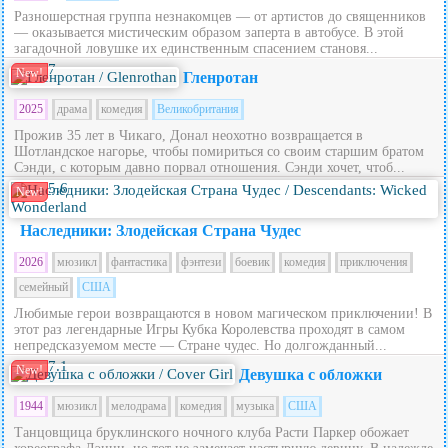
Разношерстная группа незнакомцев — от артистов до священников
— оказывается мистическим образом заперта в автобусе. В этой
загадочной ловушке их единственным спасением становя...
7
New!
Гленротан
2025
драма
комедия
Великобритания
Прожив 35 лет в Чикаго, Донал неохотно возвращается в
Шотландское нагорье, чтобы помириться со своим старшим братом
Сэнди, с которым давно порвал отношения. Сэнди хочет, чтоб...
5.6
New!
Наследники: Злодейская Страна Чудес
2026
мюзикл
фантастика
фэнтези
боевик
комедия
приключения
семейный
США
Любимые герои возвращаются в новом магическом приключении! В
этот раз легендарные Игры Кубка Королевства проходят в самом
непредсказуемом месте — Стране чудес. Но долгожданный...
7.1
New!
Девушка с обложки
1944
мюзикл
мелодрама
комедия
музыка
США
Танцовщица бруклинского ночного клуба Расти Паркер обожает