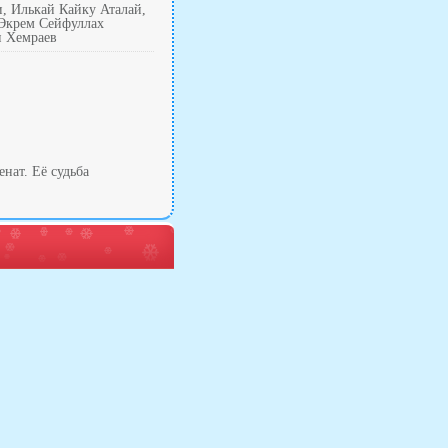
и, Илькай Кайку Аталай,
Экрем Сейфуллах
н Хемраев
нат. Её судьба