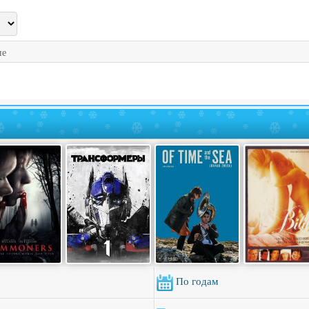
ие
По годам