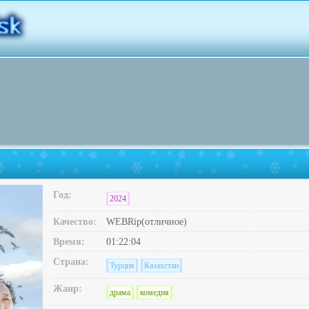
Год:
2024
Качество:
WEBRip(отличное)
Время:
01:22:04
Страна:
Турция
Казахстан
Жанр:
драма
комедия