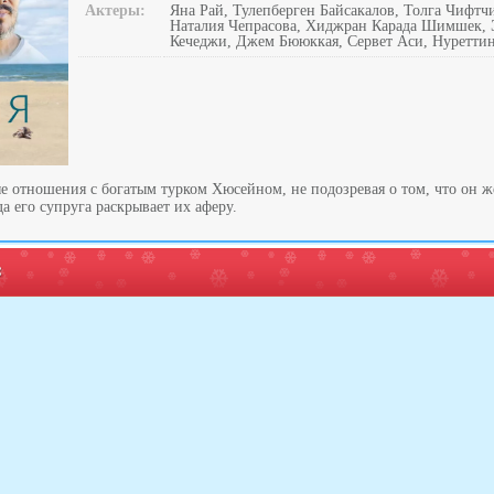
Актеры:
Яна Рай, Тулепберген Байсакалов, Толга Чифтч
Наталия Чепрасова, Хиджран Карада Шимшек, 
Кечеджи, Джем Бююккая, Сервет Аси, Нуретти
 отношения с богатым турком Хюсейном, не подозревая о том, что он же
да его супруга раскрывает их аферу.
: