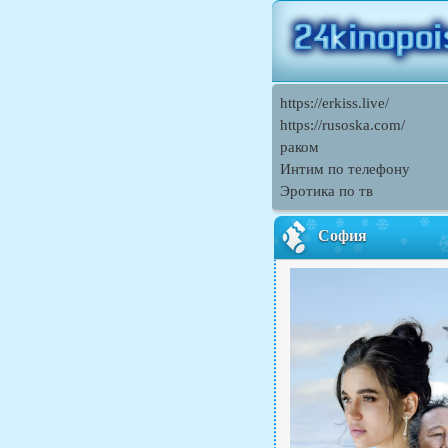
https://erkiss.live/
https://rusoska.com/
раком
Интим по телефону
Эротика по тв
София