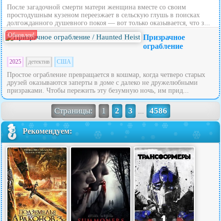
После загадочной смерти матери женщина вместе со своим
простодушным кузеном переезжает в сельскую глушь в поисках
долгожданного душевного покоя — вот только оказывается, что з...
Обновлен!
Призрачное
ограбление
2025
детектив
США
Простое ограбление превращается в кошмар, когда четверо старых
друзей оказываются заперты в доме с далеко не дружелюбными
призраками. Чтобы пережить эту безумную ночь, им прид...
Страницы:
1
2
3
4586
...
Рекомендуем: