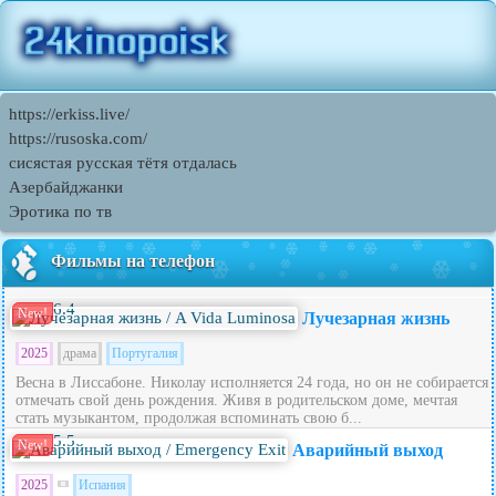
https://erkiss.live/
https://rusoska.com/
сисястая русская тётя отдалась
Азербайджанки
Эротика по тв
Фильмы на телефон
6.4
New!
Лучезарная жизнь
2025
драма
Португалия
Весна в Лиссабоне. Николау исполняется 24 года, но он не собирается
отмечать свой день рождения. Живя в родительском доме, мечтая
стать музыкантом, продолжая вспоминать свою б...
5.5
New!
Аварийный выход
2025
Испания