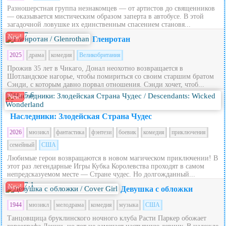
Разношерстная группа незнакомцев — от артистов до священников
— оказывается мистическим образом заперта в автобусе. В этой
загадочной ловушке их единственным спасением становя...
7
New!
Гленротан
2025
драма
комедия
Великобритания
Прожив 35 лет в Чикаго, Донал неохотно возвращается в
Шотландское нагорье, чтобы помириться со своим старшим братом
Сэнди, с которым давно порвал отношения. Сэнди хочет, чтоб...
5.6
New!
Наследники: Злодейская Страна Чудес
2026
мюзикл
фантастика
фэнтези
боевик
комедия
приключения
семейный
США
Любимые герои возвращаются в новом магическом приключении! В
этот раз легендарные Игры Кубка Королевства проходят в самом
непредсказуемом месте — Стране чудес. Но долгожданный...
7.1
New!
Девушка с обложки
1944
мюзикл
мелодрама
комедия
музыка
США
Танцовщица бруклинского ночного клуба Расти Паркер обожает