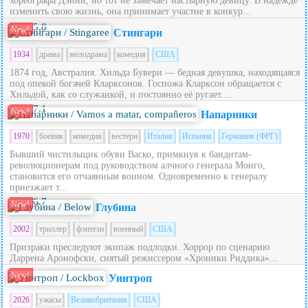
хореографа Дэнни, но тот не замечает настырную девицу. В надежде
изменить свою жизнь, она принимает участие в конкур...
5.8
New!
Стингари
1934
драма
мелодрама
комедия
США
1874 год, Австралия. Хильда Бувери — бедная девушка, находящаяся
под опекой богачей Кларксонов. Госпожа Кларксон обращается с
Хильдой, как со служанкой, и постоянно её ругает....
7.1
New!
Напарники
1970
боевик
комедия
вестерн
Италия
Испания
Германия (ФРГ)
Бывший чистильщик обуви Васко, примкнув к бандитам-
революционерам под руководством алчного генерала Монго,
становится его отчаянным воином. Одновременно к генералу
приезжает т...
6.7
New!
Глубина
2002
триллер
фэнтези
военный
США
Призраки преследуют экипаж подлодки. Хоррор по сценарию
Даррена Аронофски, снятый режиссером «Хроники Риддика»...
New!
Уинтроп
2026
ужасы
Великобритания
США