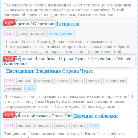
Разношерстная группа незнакомцев — от артистов до священников
— оказывается мистическим образом заперта в автобусе. В этой
загадочной ловушке их единственным спасением становя...
7
New!
Гленротан
2025
драма
комедия
Великобритания
Прожив 35 лет в Чикаго, Донал неохотно возвращается в
Шотландское нагорье, чтобы помириться со своим старшим братом
Сэнди, с которым давно порвал отношения. Сэнди хочет, чтоб...
5.6
New!
Наследники: Злодейская Страна Чудес
2026
мюзикл
фантастика
фэнтези
боевик
комедия
приключения
семейный
США
Любимые герои возвращаются в новом магическом приключении! В
этот раз легендарные Игры Кубка Королевства проходят в самом
непредсказуемом месте — Стране чудес. Но долгожданный...
7.1
New!
Девушка с обложки
1944
мюзикл
мелодрама
комедия
музыка
США
Танцовщица бруклинского ночного клуба Расти Паркер обожает