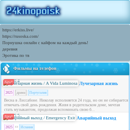
https://erkiss.live/
https://rusoska.com/
Порнушка онлайн с кайфом на каждый день!
деревня
Эротика по тв
Фильмы на телефон
6.4
New!
Лучезарная жизнь
2025
драма
Португалия
Весна в Лиссабоне. Николау исполняется 24 года, но он не собирается
отмечать свой день рождения. Живя в родительском доме, мечтая
стать музыкантом, продолжая вспоминать свою б...
5.5
New!
Аварийный выход
2025
Испания