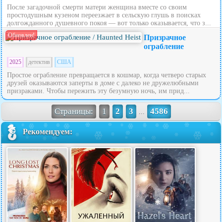
После загадочной смерти матери женщина вместе со своим
простодушным кузеном переезжает в сельскую глушь в поисках
долгожданного душевного покоя — вот только оказывается, что з...
Обновлен!
Призрачное
ограбление
2025
детектив
США
Простое ограбление превращается в кошмар, когда четверо старых
друзей оказываются заперты в доме с далеко не дружелюбными
призраками. Чтобы пережить эту безумную ночь, им прид...
Страницы:
1
2
3
4586
...
Рекомендуем: