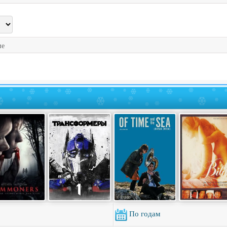
ие
По годам