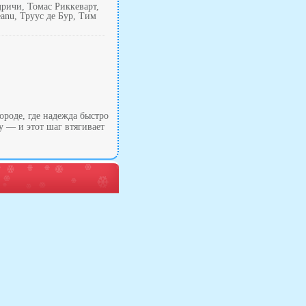
дричи, Томас Риккеварт,
eanu, Труус де Бур, Тим
роде, где надежда быстро
у — и этот шаг втягивает