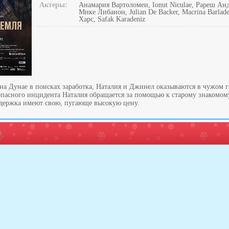
Актеры:
Анамария Вартоломеи, Ionut Niculae, Рареш Ан
Мике Либанон, Julian De Backer, Macrina Barlad
Харс, Safak Karadeniz
а Дунае в поисках заработка, Наталия и Джинел оказываются в чужом го
 опасного инцидента Наталия обращается за помощью к старому знакомом
оддержка имеют свою, пугающе высокую цену.
: