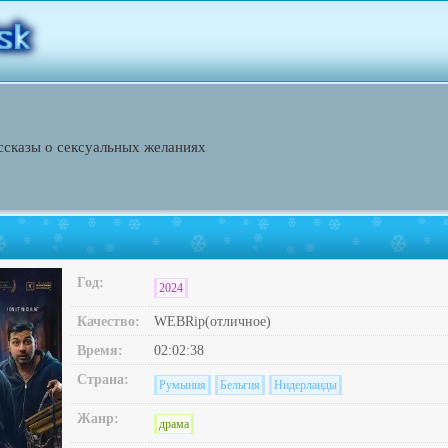
ссказы о сексуальных желаниях
Год:
2024
Качество:
WEBRip(отличное)
Время:
02:02:38
Страна:
Румыния
Бельгия
Нидерланды
Жанр:
драма