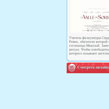
Учитель физкультуры Серд
Ремис, обитатели которой
гостиницы Микелой. Замет
ритуал. Чтобы освободить
которого называют ангело
Смотреть онлайн