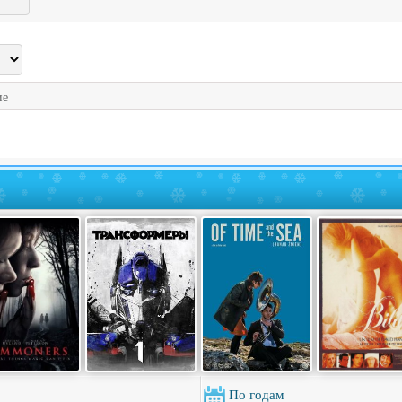
ие
По годам