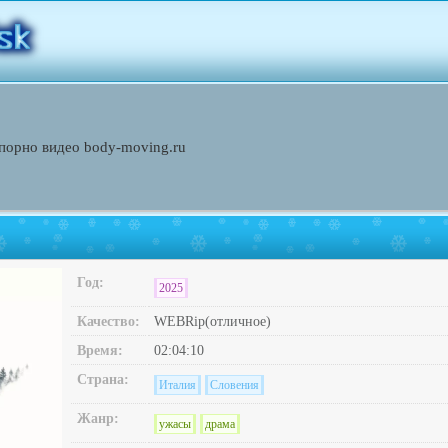
порно видео body-moving.ru
Год:
2025
Качество:
WEBRip(отличное)
Время:
02:04:10
Страна:
Италия
Словения
Жанр:
ужасы
драма