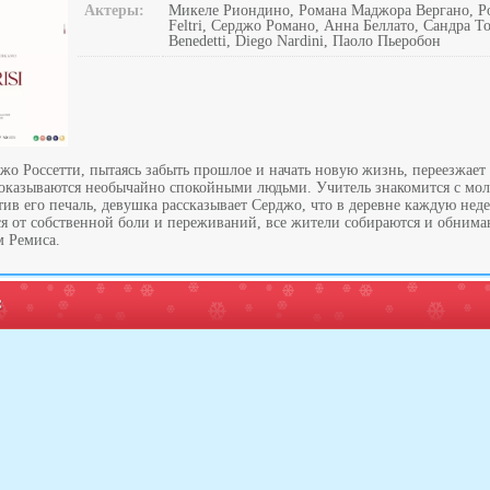
Актеры:
Микеле Риондино, Романа Маджора Вергано, Ро
Feltri, Серджо Романо, Анна Беллато, Сандра То
Benedetti, Diego Nardini, Паоло Пьеробон
жо Россетти, пытаясь забыть прошлое и начать новую жизнь, переезжает
 оказываются необычайно спокойными людьми. Учитель знакомится с мо
ив его печаль, девушка рассказывает Серджо, что в деревне каждую нед
ся от собственной боли и переживаний, все жители собираются и обнима
м Ремиса.
: