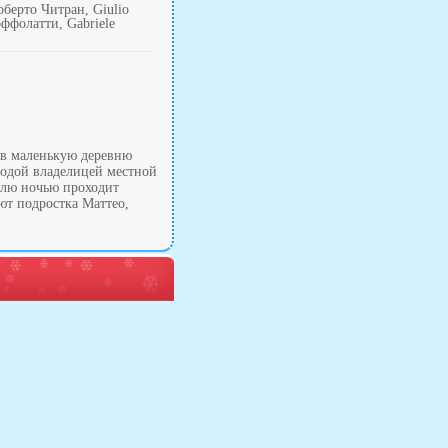
берто Читран, Giulio
ффолатти, Gabriele
 в маленькую деревню
лодой владелицей местной
елю ночью проходит
ют подростка Маттео,