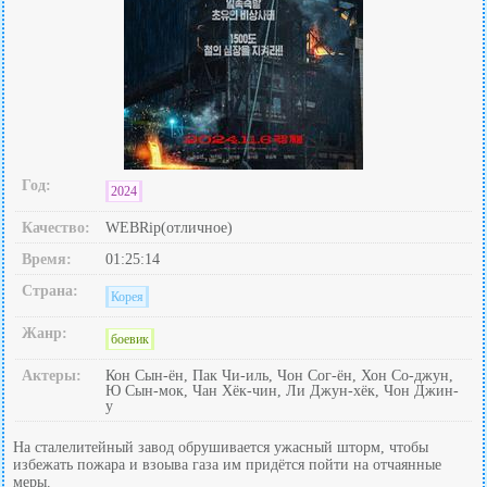
Год:
2024
Качество:
WEBRip(отличное)
Время:
01:25:14
Страна:
Корея
Жанр:
боевик
Актеры:
Кон Сын-ён, Пак Чи-иль, Чон Сог-ён, Хон Со-джун,
Ю Сын-мок, Чан Хёк-чин, Ли Джун-хёк, Чон Джин-
у
На сталелитейный завод обрушивается ужасный шторм, чтобы
избежать пожара и взоыва газа им придётся пойти на отчаянные
меры.