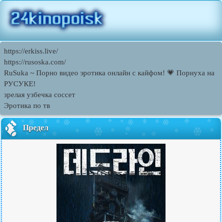
https://erkiss.live/
https://rusoska.com/
RuSuka ~ Порно видео эротика онлайн с кайфом! 💗 Порнуха на
РУСУКЕ!
зрелая узбечка соссет
Эротика по тв
Предел