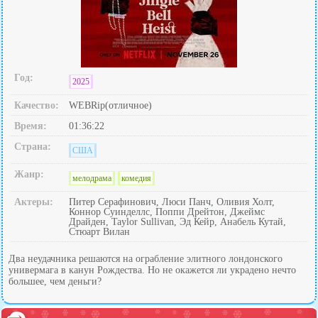
Год:
2025
Качество:
WEBRip(отличное)
Время:
01:36:22
Страна:
США
Жанр:
мелодрама
комедия
Актеры:
Питер Серафинович, Люси Панч, Оливия Холт,
Коннор Суинделлс, Поппи Дрейтон, Джеймс
Драйден, Taylor Sullivan, Эд Кейр, Анабель Кутай,
Стюарт Вилан
Два неудачника решаются на ограбление элитного лондонского
универмага в канун Рождества. Но не окажется ли украдено нечто
большее, чем деньги?