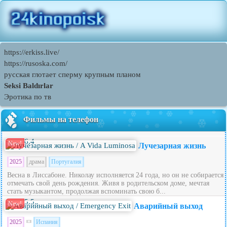
https://erkiss.live/
https://rusoska.com/
русская глотает сперму крупным планом
Seksi Baldırlar
Эротика по тв
Фильмы на телефон
6.4
New!
Лучезарная жизнь
2025
драма
Португалия
Весна в Лиссабоне. Николау исполняется 24 года, но он не собирается
отмечать свой день рождения. Живя в родительском доме, мечтая
стать музыкантом, продолжая вспоминать свою б...
5.5
New!
Аварийный выход
2025
Испания