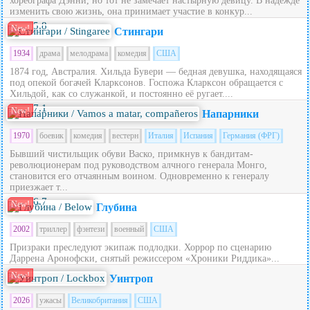
хореографа Дэнни, но тот не замечает настырную девицу. В надежде
изменить свою жизнь, она принимает участие в конкур...
5.8
New!
Стингари
1934
драма
мелодрама
комедия
США
1874 год, Австралия. Хильда Бувери — бедная девушка, находящаяся
под опекой богачей Кларксонов. Госпожа Кларксон обращается с
Хильдой, как со служанкой, и постоянно её ругает....
7.1
New!
Напарники
1970
боевик
комедия
вестерн
Италия
Испания
Германия (ФРГ)
Бывший чистильщик обуви Васко, примкнув к бандитам-
революционерам под руководством алчного генерала Монго,
становится его отчаянным воином. Одновременно к генералу
приезжает т...
6.7
New!
Глубина
2002
триллер
фэнтези
военный
США
Призраки преследуют экипаж подлодки. Хоррор по сценарию
Даррена Аронофски, снятый режиссером «Хроники Риддика»...
New!
Уинтроп
2026
ужасы
Великобритания
США