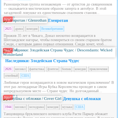
Разношерстная группа незнакомцев — от артистов до священников
— оказывается мистическим образом заперта в автобусе. В этой
загадочной ловушке их единственным спасением становя...
7
New!
Гленротан
2025
драма
комедия
Великобритания
Прожив 35 лет в Чикаго, Донал неохотно возвращается в
Шотландское нагорье, чтобы помириться со своим старшим братом
Сэнди, с которым давно порвал отношения. Сэнди хочет, чтоб...
5.6
New!
Наследники: Злодейская Страна Чудес
2026
мюзикл
фантастика
фэнтези
боевик
комедия
приключения
семейный
США
Любимые герои возвращаются в новом магическом приключении! В
этот раз легендарные Игры Кубка Королевства проходят в самом
непредсказуемом месте — Стране чудес. Но долгожданный...
7.1
New!
Девушка с обложки
1944
мюзикл
мелодрама
комедия
музыка
США
Танцовщица бруклинского ночного клуба Расти Паркер обожает