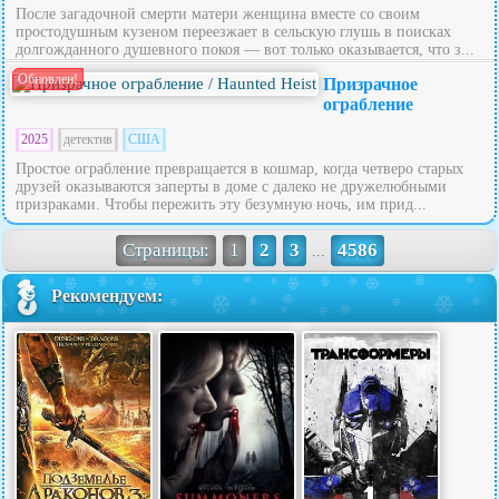
После загадочной смерти матери женщина вместе со своим
простодушным кузеном переезжает в сельскую глушь в поисках
долгожданного душевного покоя — вот только оказывается, что з...
Обновлен!
Призрачное
ограбление
2025
детектив
США
Простое ограбление превращается в кошмар, когда четверо старых
друзей оказываются заперты в доме с далеко не дружелюбными
призраками. Чтобы пережить эту безумную ночь, им прид...
Страницы:
1
2
3
4586
...
Рекомендуем: